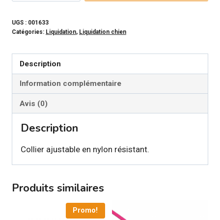
COASTAL
-
UGS :
001633
Catégories:
Liquidation
,
Liquidation chien
Collier
en
nylon
Description
Information complémentaire
Avis (0)
Description
Collier ajustable en nylon résistant.
Produits similaires
Promo!