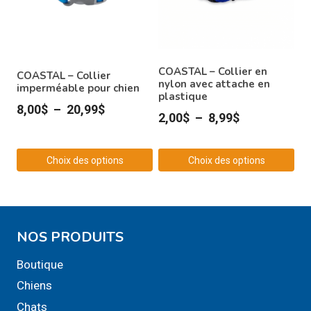
Les
options
peuvent
être
COASTAL – Collier en
COASTAL – Collier
choisies
nylon avec attache en
imperméable pour chien
plastique
sur
Plage
8,00
$
–
20,99
$
Plage
2,00
$
–
8,99
$
la
de
de
page
prix :
prix :
du
Choix des options
Choix des options
8,00$
2,00$
produit
Ce
Ce
à
à
produit
produit
20,99$
8,99$
a
a
NOS PRODUITS
plusieurs
plusieurs
variations.
variations.
Boutique
Les
Les
Chiens
options
options
Chats