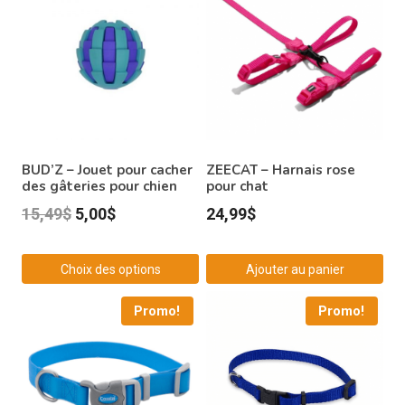
BUD’Z – Jouet pour cacher
ZEECAT – Harnais rose
des gâteries pour chien
pour chat
Le
Le
15,49
$
5,00
$
24,99
$
prix
prix
initial
actuel
Choix des options
Ajouter au panier
était :
est :
Ce
Promo!
Promo!
15,49$.
5,00$.
produit
a
plusieurs
variations.