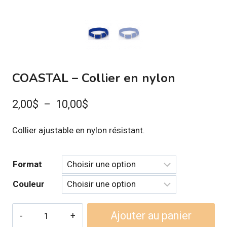
COASTAL – Collier en nylon
Plage
2,00
$
–
10,00
$
de
Collier ajustable en nylon résistant.
prix :
2,00$
Format
à
Couleur
10,00$
quantité
Ajouter au panier
de