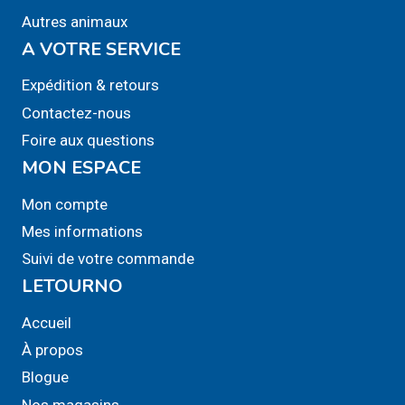
peuvent
peuvent
Autres animaux
être
être
A VOTRE SERVICE
choisies
choisies
sur
sur
Expédition & retours
la
la
Contactez-nous
page
page
Foire aux questions
du
du
MON ESPACE
produit
produit
Mon compte
Mes informations
Suivi de votre commande
LETOURNO
Accueil
À propos
Blogue