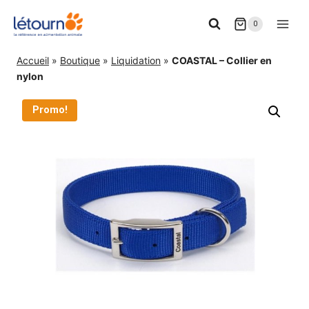
Aller
0
au
contenu
Accueil
»
Boutique
»
Liquidation
»
COASTAL – Collier en
nylon
Promo!