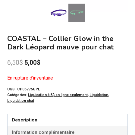
COASTAL – Collier Glow in the
Dark Léopard mauve pour chat
Le
Le
6,50
$
5,00
$
prix
prix
En rupture d'inventaire
initial
actuel
UGS :
CP06775GPL
était :
est :
Catégories:
Liquidation à 5$ en ligne seulement
,
Liquidation
,
Liquidation chat
6,50$.
5,00$.
Description
Information complémentaire