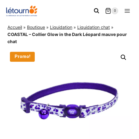
Aller
0
au
contenu
Accueil
»
Boutique
»
Liquidation
»
Liquidation chat
»
COASTAL – Collier Glow in the Dark Léopard mauve pour
chat
Promo!