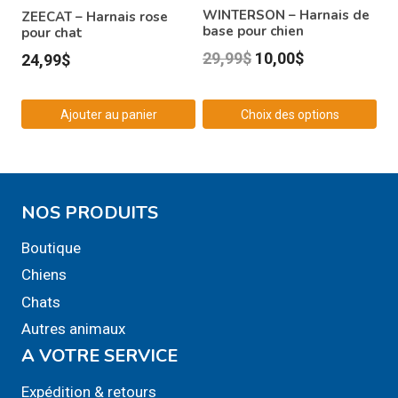
être
WINTERSON – Harnais de
ZEECAT – Harnais rose
base pour chien
pour chat
choisies
Le
Le
sur
29,99
$
10,00
$
24,99
$
la
prix
prix
page
initial
actuel
Ajouter au panier
Choix des options
du
était :
est :
Ce
produit
29,99$.
10,00$.
produit
a
NOS PRODUITS
plusieurs
variations.
Boutique
Les
Chiens
options
Chats
peuvent
Autres animaux
être
A VOTRE SERVICE
choisies
sur
Expédition & retours