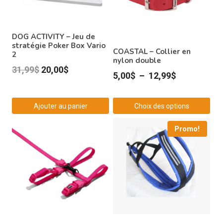
DOG ACTIVITY – Jeu de
stratégie Poker Box Vario
COASTAL – Collier en
2
nylon double
Le
Le
31,99
$
20,00
$
Plage
5,00
$
–
12,99
$
prix
prix
de
initial
actuel
prix :
Ajouter au panier
Choix des options
était :
est :
5,00$
Ce
31,99$.
20,00$.
Promo!
à
produit
12,99$
a
plusieurs
variations.
Les
options
peuvent