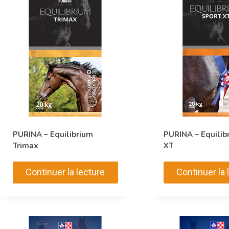
PURINA – Equilibrium
PURINA – Equilib
Trimax
XT
Continuer la lecture
Continuer la 