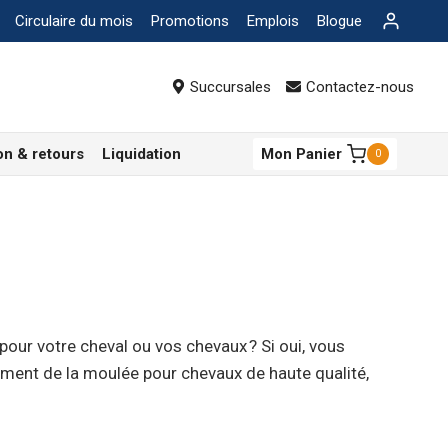
Circulaire du mois
Promotions
Emplois
Blogue
Succursales
Contactez-nous
on & retours
Liquidation
Mon Panier
0
 pour votre cheval ou vos chevaux ? Si oui, vous
ement de la moulée pour chevaux de haute qualité,
 moulées Purina pour chevaux. La marque Purina a