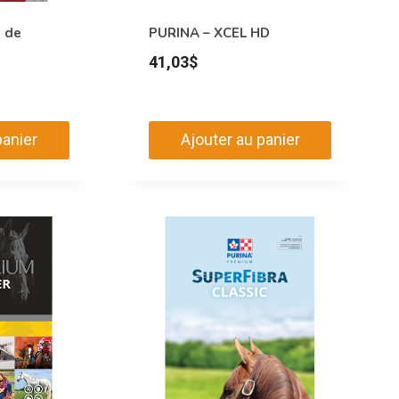
 de
PURINA – XCEL HD
équipe Létourno accompagne ses clients depuis plus
41,03
$
us aidant à trouver les meilleurs produits pour vos
panier
Ajouter au panier