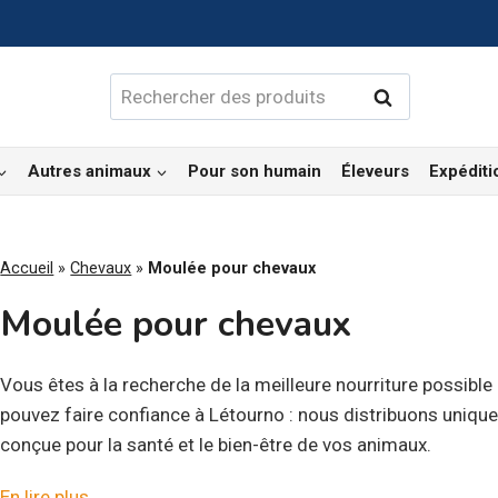
Rechercher :
Rechercher
Autres animaux
Pour son humain
Éleveurs
Expéditi
Accueil
»
Chevaux
»
Moulée pour chevaux
Moulée pour chevaux
Vous êtes à la recherche de la meilleure nourriture possible
pouvez faire confiance à Létourno : nous distribuons uniqu
conçue pour la santé et le bien-être de vos animaux.
Vous trouverez parmi nos produits une gamme complète de
En lire plus...