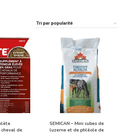
de ses produits, se plaçant en véritable chef de file.
 la marque a su développer des produits
 soit un grand sportif, un animal modérément actif
i complémenteront son alimentation de façon idéale.
ins nutritionnels et les niveaux d’activités vous
hlète
SEMICAN – Mini cubes de
 cheval de
luzerne et de phléole de