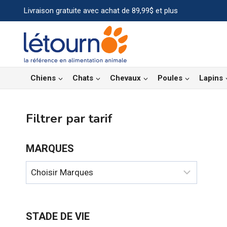
Aller
Livraison gratuite avec achat de 89,99$ et plus
au
contenu
Chiens
Chats
Chevaux
Poules
Lapins
Filtrer par tarif
MARQUES
STADE DE VIE