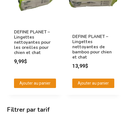
Les
Les
options
options
peuvent
peuvent
être
être
DEFINE PLANET –
choisies
choisies
DEFINE PLANET –
Lingettes
Lingettes
nettoyantes pour
sur
sur
nettoyantes de
les oreilles pour
la
la
bamboo pour chien
chien et chat
et chat
page
page
9,99
$
du
du
13,99
$
produit
produit
Ajouter au panier
Ajouter au panier
Filtrer par tarif