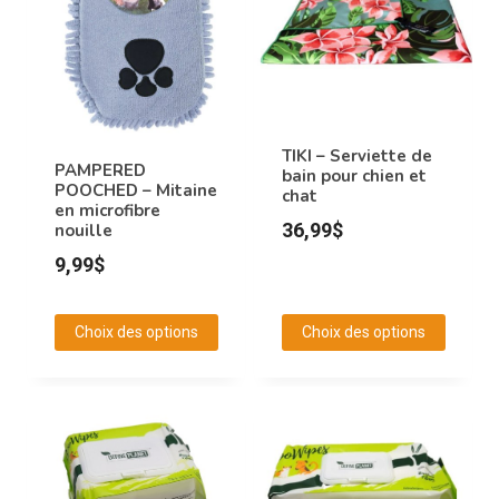
TIKI – Serviette de
PAMPERED
bain pour chien et
POOCHED – Mitaine
chat
en microfibre
36,99
$
nouille
9,99
$
Choix des options
Choix des options
Ce
Ce
produit
produit
a
a
plusieurs
plusieurs
variations.
variations.