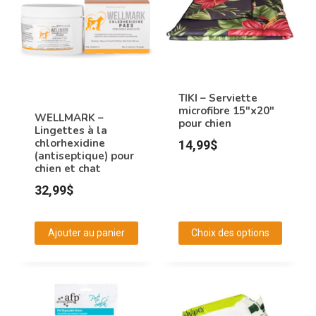
variations.
Les
options
peuvent
être
TIKI – Serviette
microfibre 15″x20″
choisies
WELLMARK –
pour chien
Lingettes à la
sur
chlorhexidine
14,99
$
la
(antiseptique) pour
chien et chat
page
32,99
$
du
produit
Ajouter au panier
Choix des options
Ce
produit
a
plusieurs