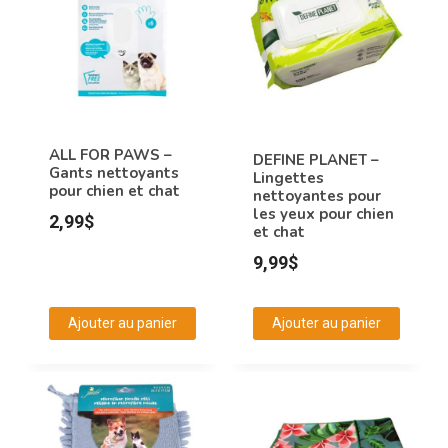
variations.
Les
options
peuvent
être
choisies
ALL FOR PAWS –
DEFINE PLANET –
Gants nettoyants
Lingettes
sur
pour chien et chat
nettoyantes pour
la
les yeux pour chien
2,99
$
et chat
page
du
9,99
$
produit
Ajouter au panier
Ajouter au panier