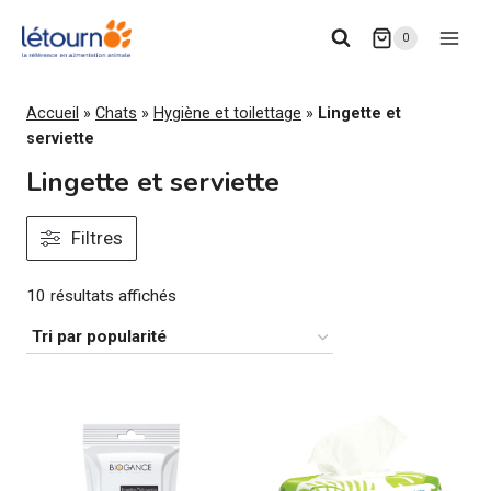
Aller
0
au
contenu
Accueil
»
Chats
»
Hygiène et toilettage
»
Lingette et
serviette
Lingette et serviette
Filtres
Trié
10 résultats affichés
par
popularité