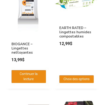
EARTH RATED –
lingettes humides
compostables
12,99
$
BIOGANCE –
Lingettes
nettoyantes
13,99
$
Continuer la
lecture
Choix des options
Ce
produit
a
plusieurs