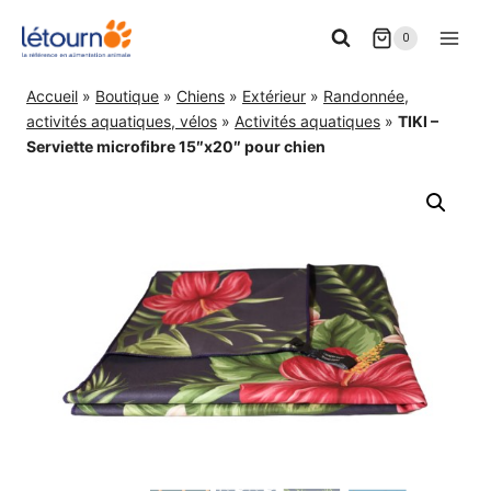
Aller
0
au
contenu
Accueil
»
Boutique
»
Chiens
»
Extérieur
»
Randonnée,
activités aquatiques, vélos
»
Activités aquatiques
»
TIKI –
Serviette microfibre 15″x20″ pour chien