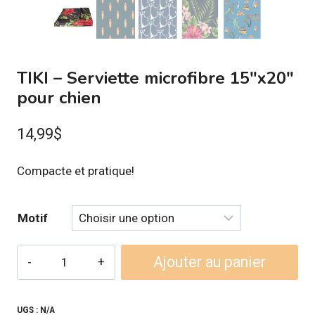
TIKI – Serviette microfibre 15″x20″
pour chien
14,99
$
Compacte et pratique!
Motif
quantité
Ajouter au panier
de
TIKI
-
UGS :
N/A