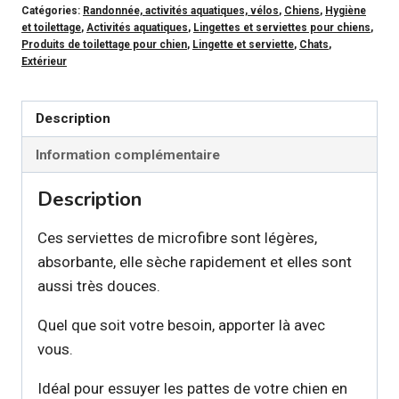
Catégories:
Randonnée, activités aquatiques, vélos
,
Chiens
,
Hygiène
Serviette
et toilettage
,
Activités aquatiques
,
Lingettes et serviettes pour chiens
,
microfibre
Produits de toilettage pour chien
,
Lingette et serviette
,
Chats
,
Extérieur
15"x20"
pour
chien
Description
Information complémentaire
Description
Ces serviettes de microfibre sont légères,
absorbante, elle sèche rapidement et elles sont
aussi très douces.
Quel que soit votre besoin, apporter là avec
vous.
Idéal pour essuyer les pattes de votre chien en