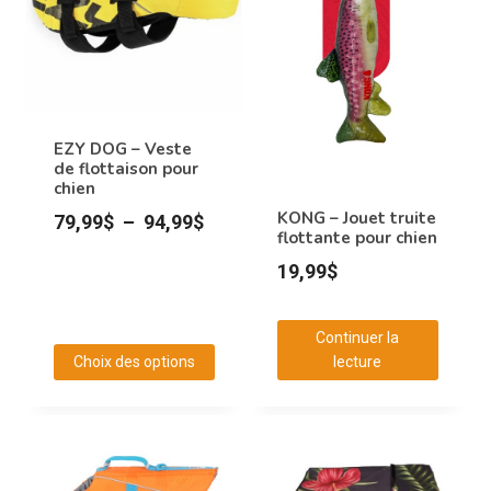
EZY DOG – Veste
de flottaison pour
chien
KONG – Jouet truite
Plage
79,99
$
–
94,99
$
flottante pour chien
de
19,99
$
prix :
79,99$
Continuer la
à
Choix des options
lecture
94,99$
Ce
produit
a
plusieurs