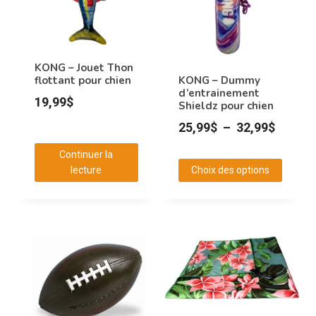
options
options
peuvent
peuvent
être
être
choisies
choisies
KONG – Jouet Thon
sur
sur
KONG – Dummy
flottant pour chien
d’entrainement
la
la
19,99
$
Shieldz pour chien
page
page
Plage
25,99
$
–
32,99
$
du
du
de
produit
produit
Continuer la
prix :
lecture
Choix des options
25,99$
Ce
à
produit
32,99$
a
plusieurs
variations.
Les
options