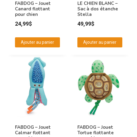
choisies
FABDOG – Jouet
LE CHIEN BLANC –
Canard flottant
Sac à dos étanche
sur
pour chien
Stella
la
24,99
$
49,99
$
page
du
produit
Ajouter au panier
Ajouter au panier
FABDOG – Jouet
FABDOG – Jouet
Calmar flottant
Tortue flottante