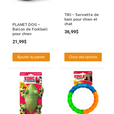
peuvent
être
TIKI – Serviette de
choisies
bain pour chien et
sur
chat
PLANET DOG –
Ballon de Football
la
36,99
$
pour chien
page
21,99
$
du
produit
Ajouter au panier
Choix des options
Ce
produit
a
plusieurs
variations.
Les
options
peuvent