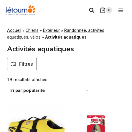
Aller
0
au
contenu
Accueil
»
Chiens
»
Extérieur
»
Randonnée, activités
aquatiques, vélos
»
Activités aquatiques
Activités aquatiques
Filtres
Trié
19 résultats affichés
par
popularité