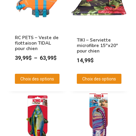
variations.
Les
options
peuvent
RC PETS – Veste de
être
TIKI – Serviette
flottaison TIDAL
microfibre 15″x20″
choisies
pour chien
pour chien
sur
Plage
39,99
$
–
63,99
$
14,99
$
la
de
page
prix :
Choix des options
Choix des options
du
39,99$
Ce
Ce
produit
à
produit
produit
63,99$
a
a
plusieurs
plusieurs
variations.
variations.
Les
Les