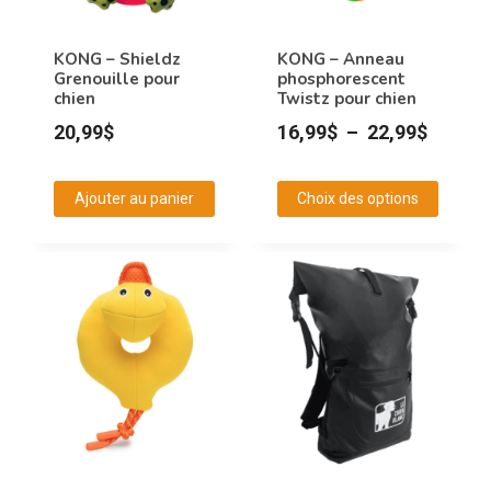
être
choisies
KONG – Shieldz
KONG – Anneau
Grenouille pour
phosphorescent
sur
chien
Twistz pour chien
la
Plage
20,99
$
16,99
$
–
22,99
$
page
de
du
prix :
produit
Ajouter au panier
Choix des options
16,99$
Ce
à
produit
22,99$
a
plusieurs
variations.
Les
options
peuvent
être