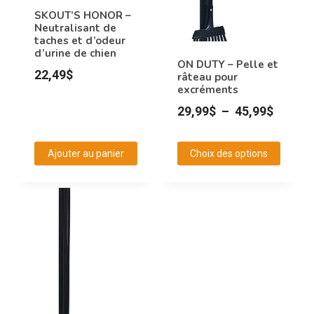
SKOUT’S HONOR –
Neutralisant de
taches et d’odeur
d’urine de chien
ON DUTY – Pelle et
22,49
$
râteau pour
excréments
Plage
29,99
$
–
45,99
$
de
prix :
Ajouter au panier
Choix des options
29,99$
Ce
à
produit
45,99$
a
plusieurs
variations.
Les
options
peuvent