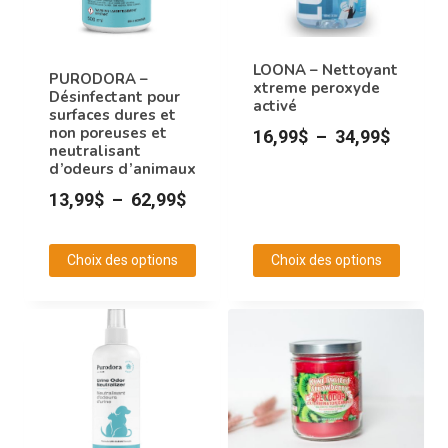
peuvent
être
choisies
LOONA – Nettoyant
PURODORA –
xtreme peroxyde
sur
Désinfectant pour
activé
surfaces dures et
la
non poreuses et
Plage
16,99
$
–
34,99
$
page
neutralisant
de
d’odeurs d’animaux
du
prix :
Plage
13,99
$
–
62,99
$
produit
16,99$
de
à
prix :
Choix des options
Choix des options
34,99$
13,99$
Ce
Ce
à
produit
produit
62,99$
a
a
plusieurs
plusieurs
variations.
variations.
Les
Les