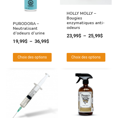
options
options
peuvent
peuvent
HOLLY MOLLY –
être
être
Bougies
choisies
choisies
enzymatiques anti-
PURODORA –
odeurs
Neutralisant
sur
sur
d’odeurs d’urine
Plage
23,99
$
–
25,99
$
la
la
Plage
19,99
$
–
36,99
$
de
page
page
de
prix :
du
du
prix :
23,99$
produit
produit
Choix des options
Choix des options
19,99$
à
Ce
Ce
à
produit
produit
25,99$
36,99$
a
a
plusieurs
plusieurs
variations.
variations.
Les
Les
options
options
peuvent
peuvent