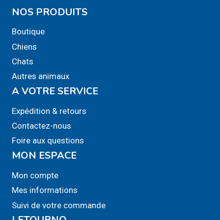
peuvent
NOS PRODUITS
être
Boutique
choisies
sur
Chiens
la
Chats
page
Autres animaux
du
A VOTRE SERVICE
produit
Expédition & retours
Contactez-nous
Foire aux questions
MON ESPACE
Mon compte
Mes informations
Suivi de votre commande
LETOURNO