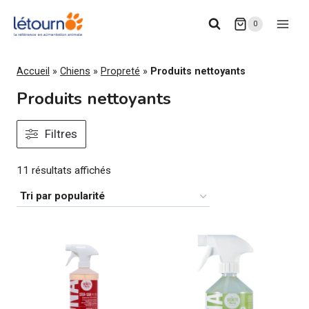
Aller
0
au
contenu
Accueil
»
Chiens
»
Propreté
»
Produits nettoyants
Produits nettoyants
Filtres
Trié
11 résultats affichés
par
popularité