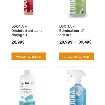
LOONA –
LOONA –
Désinfectant sans
Éliminateur d’
rinçage 1L
odeurs
Plage
26,99
$
20,99
$
–
39,49
$
de
prix :
Ajouter au panier
Choix des options
20,99$
Ce
à
produit
39,49$
a
plusieurs
variations.
Les
options