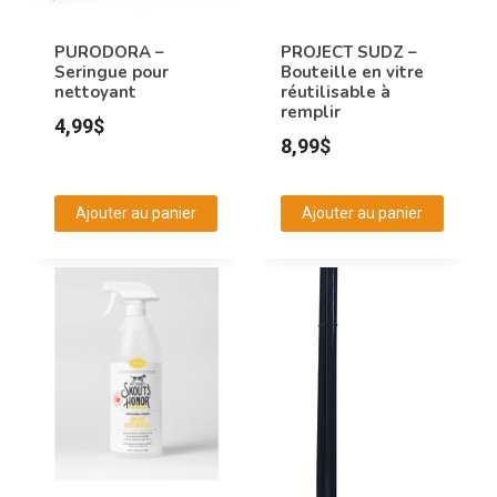
être
être
choisies
choisies
PURODORA –
PROJECT SUDZ –
Seringue pour
Bouteille en vitre
sur
sur
nettoyant
réutilisable à
la
la
remplir
4,99
$
page
page
8,99
$
du
du
produit
produit
Ajouter au panier
Ajouter au panier