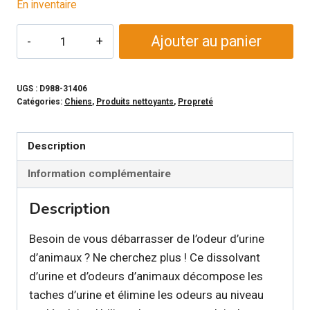
En inventaire
quantité
Ajouter au panier
de
SKOUT'S
HONOR
UGS :
D988-31406
Catégories:
Chiens
,
Produits nettoyants
,
Propreté
-
Neutralisant
de
Description
taches
Information complémentaire
et
d'odeur
Description
d'urine
de
Besoin de vous débarrasser de l’odeur d’urine
chien
d’animaux ? Ne cherchez plus ! Ce dissolvant
d’urine et d’odeurs d’animaux décompose les
taches d’urine et élimine les odeurs au niveau