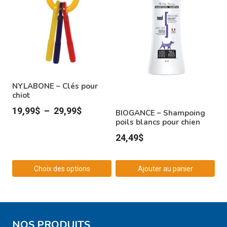
NYLABONE – Clés pour
chiot
Plage
19,99
$
–
29,99
$
BIOGANCE – Shampoing
poils blancs pour chien
de
24,49
$
prix :
19,99$
à
Choix des options
Ajouter au panier
29,99$
Ce
produit
a
NOS PRODUITS
plusieurs