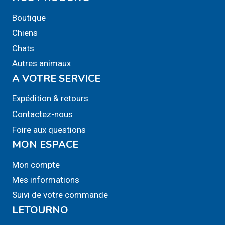
variations.
Boutique
Les
Chiens
options
Chats
peuvent
Autres animaux
être
A VOTRE SERVICE
choisies
sur
Expédition & retours
la
Contactez-nous
page
Foire aux questions
du
MON ESPACE
produit
Mon compte
Mes informations
Suivi de votre commande
LETOURNO