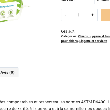
quantité
de
EARTH
RATED
UGS :
N/A
Catégories:
Chiens
,
Hygiène et toil
-
pour chiens
,
Lingette et serviette
lingettes
humides
compostables
Avis (0)
ifiées compostables et respectent les normes ASTM D6400-1
eurre de karité, à l’aloe vera et à la camomille, nos douces 