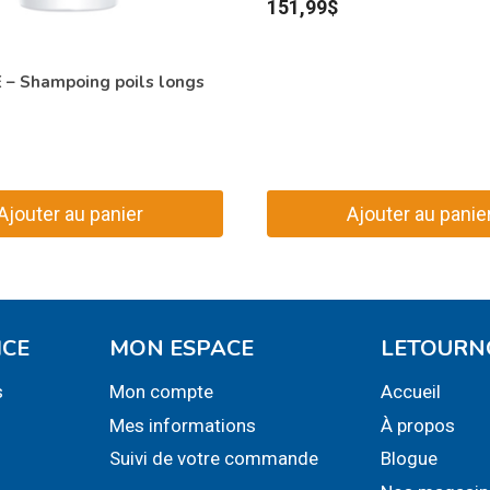
151,99
$
– Shampoing poils longs
Ajouter au panier
Ajouter au panie
ICE
MON ESPACE
LETOURN
s
Mon compte
Accueil
Mes informations
À propos
Suivi de votre commande
Blogue