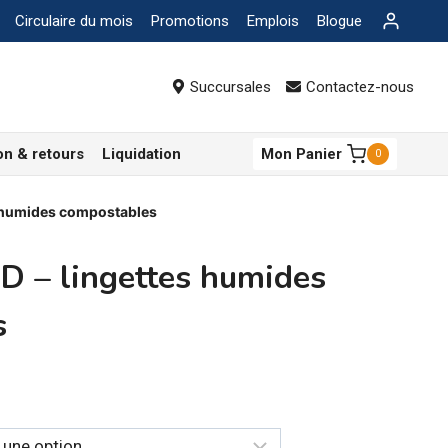
Circulaire du mois
Promotions
Emplois
Blogue
Succursales
Contactez-nous
on & retours
Liquidation
Mon Panier
0
 humides compostables
 – lingettes humides
s