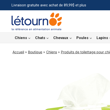
Aller
Livraison gratuite avec achat de 89,99$ et plus
au
contenu
Chiens
Chats
Chevaux
Poules
Lapins
Accueil
»
Boutique
»
Chiens
»
Produits de toilettage pour ch