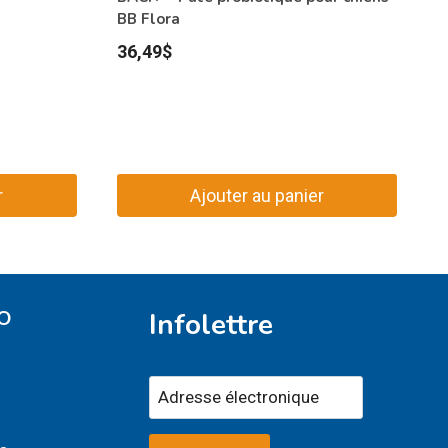
BB Flora
36,49
$
r
Ajouter au panier
O
Infolettre