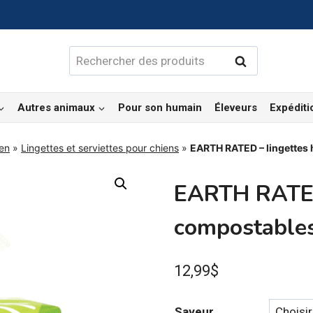
Rechercher :
Rechercher
Autres animaux
Pour son humain
Éleveurs
Expéditi
ien
»
Lingettes et serviettes pour chiens
»
EARTH RATED – lingettes
EARTH RATED
compostable
12,99
$
Saveur