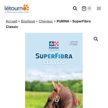
Aller
0
au
contenu
Accueil
»
Boutique
»
Chevaux
»
PURINA – SuperFibra
Classic