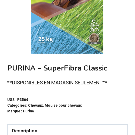
PURINA – SuperFibra Classic
**DISPONIBLES EN MAGASIN SEULEMENT**
UGS :
P3564
Catégories:
Chevaux
,
Moulée pour chevaux
Marque :
Purina
Description