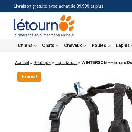
Aller
Livraison gratuite avec achat de 89,99$ et plus
au
contenu
Chiens
Chats
Chevaux
Poules
Lapins
Accueil
»
Boutique
»
Liquidation
»
WINTERSON – Harnais De
Promo!