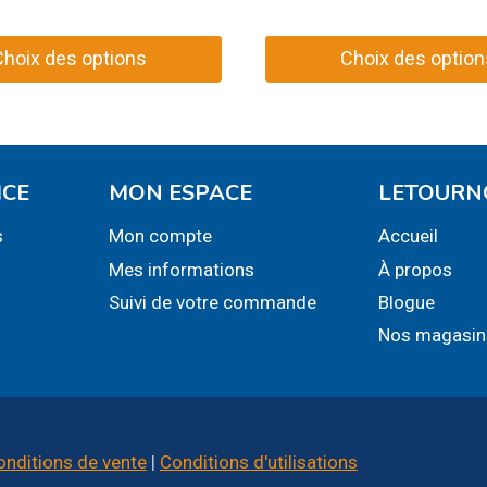
prix
prix
prix :
initial
actuel
5,00$
Choix des options
Choix des option
était :
est :
à
Ce
32,99$.
20,00$.
10,00$
produit
a
plusieurs
ICE
MON ESPACE
LETOURN
.
variations.
s
Mon compte
Accueil
Les
Mes informations
À propos
options
peuvent
Suivi de votre commande
Blogue
être
Nos magasin
choisies
sur
la
page
onditions de vente
|
Conditions d'utilisations
du