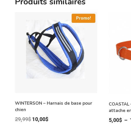
Produits similaires
Promo!
WINTERSON – Harnais de base pour
COASTAL –
chien
attache e
Le
Le
29,99
$
10,00
$
5,00
$
–
prix
prix