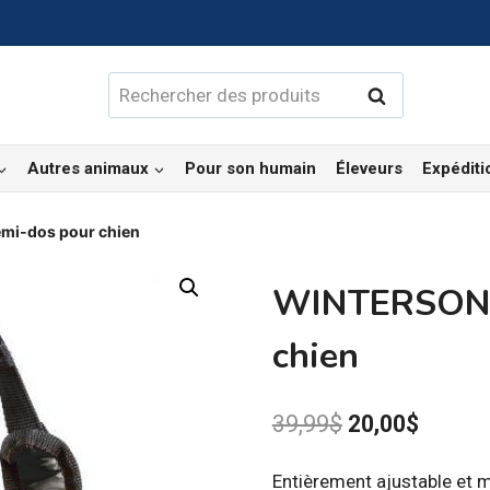
Rechercher :
Rechercher
Autres animaux
Pour son humain
Éleveurs
Expéditi
mi-dos pour chien
WINTERSON –
chien
Le
Le
39,99
$
20,00
$
prix
prix
Entièrement ajustable et 