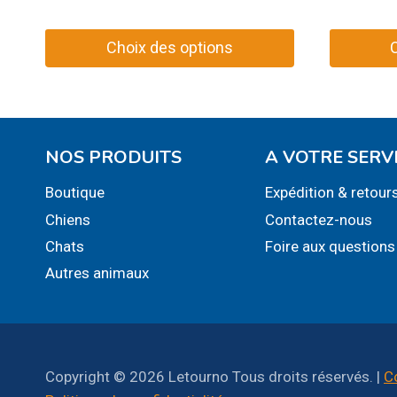
initial
actuel
était :
est :
Choix des options
29,99$.
10,00$.
Ce
Ce
produit
produit
a
a
plusieurs
plusieurs
NOS PRODUITS
A VOTRE SERV
variations.
variations
Boutique
Expédition & retour
Les
Les
Chiens
Contactez-nous
options
options
peuvent
peuvent
Chats
Foire aux questions
être
être
Autres animaux
choisies
choisies
sur
sur
la
la
page
page
Copyright © 2026 Letourno Tous droits réservés. |
C
du
du