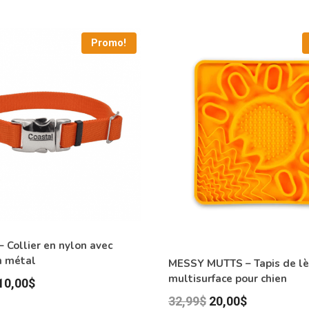
Promo!
 Collier en nylon avec
n métal
MESSY MUTTS – Tapis de l
multisurface pour chien
Plage
10,00
$
Le
Le
32,99
$
20,00
$
de