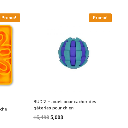
Promo!
Promo!
BUD’Z – Jouet pour cacher des
gâteries pour chien
èche
Le
Le
15,49
$
5,00
$
prix
prix