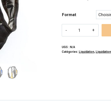
initial
actuel
était :
est :
Format
39,99$.
20,00$
quantité
de
WINTERSON
-
UGS :
N/A
Catégories:
Liquidation
,
Liquidation
Harnais
Demi-
dos
pour
chien