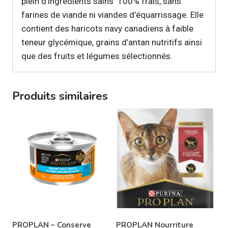
plein d’ingrédients sains  100% frais, sans
chat
farines de viande ni viandes d’équarrissage. Elle
contient des haricots navy canadiens à faible
teneur glycémique, grains d’antan nutritifs ainsi
que des fruits et légumes sélectionnés.
Produits similaires
PROPLAN – Conserve
PROPLAN Nourriture