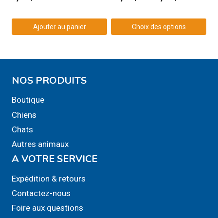
de
prix :
Ajouter au panier
Choix des options
27,99$
Ce
à
produit
58,99$
a
NOS PRODUITS
plusieurs
variations.
Boutique
Les
Chiens
options
Chats
peuvent
Autres animaux
être
A VOTRE SERVICE
choisies
sur
Expédition & retours
la
Contactez-nous
page
Foire aux questions
du