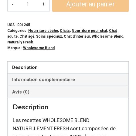
quantité
Ajouter au panier
de
WB
NATURALLY
UGS :
001245
Catégories:
Nourriture sèche
,
Chats
,
Nourriture pour chat
,
Chat
FRESH
adulte
,
Chat âgé
,
Soins spéciaux
,
Chat d'intérieur
,
Wholesome Blend
,
Nourriture
Naturally Fresh
Marque :
Wholesome Blend
sèche
-
Formule
Description
Peau
Information complémentaire
et
Estomac
Avis (0)
sensible
Description
Dinde
et
Les recettes WHOLESOME BLEND
Lapin
NATURELLEMENT FRESH sont composées de
pour