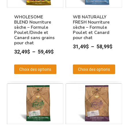
WHOLESOME
WB NATURALLY
BLEND Nourriture
FRESH Nourriture
sèche – Formule
sèche – Formule
Poulet/Dinde et
Poulet et Canard
Canard sans grains
pour chat
pour chat
Plage
31,49
$
–
58,99
$
Plage
32,49
$
–
59,49
$
de
de
prix :
prix :
Choix des options
Choix des options
31,49$
32,49$
Ce
Ce
à
à
produit
produit
58,99$
59,49$
a
a
plusieurs
plusieurs
variations.
variations.
Les
Les
options
options