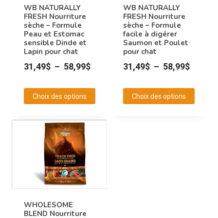
peuvent
peuvent
WB NATURALLY
WB NATURALLY
FRESH Nourriture
FRESH Nourriture
être
être
sèche – Formule
sèche – Formule
choisies
choisies
Peau et Estomac
facile à digérer
sensible Dinde et
Saumon et Poulet
sur
sur
Lapin pour chat
pour chat
la
la
Plage
Plage
31,49
$
–
58,99
$
31,49
$
–
58,99
$
page
page
de
de
du
du
prix :
prix :
produit
produit
Choix des options
Choix des options
31,49$
31,49$
Ce
Ce
à
à
produit
produit
58,99$
58,99$
a
a
plusieurs
plusieurs
variations.
variations.
Les
Les
options
options
peuvent
peuvent
WHOLESOME
BLEND Nourriture
être
être