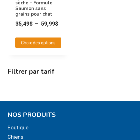
sèche – Formule
choisies
choisies
Saumon sans
grains pour chat
sur
sur
Plage
la
la
35,49
$
–
59,99
$
page
page
de
du
du
prix :
Choix des options
produit
produit
35,49$
Ce
à
produit
59,99$
a
Filtrer par tarif
plusieurs
variations.
Les
options
peuvent
NOS PRODUITS
être
Boutique
choisies
sur
Chiens