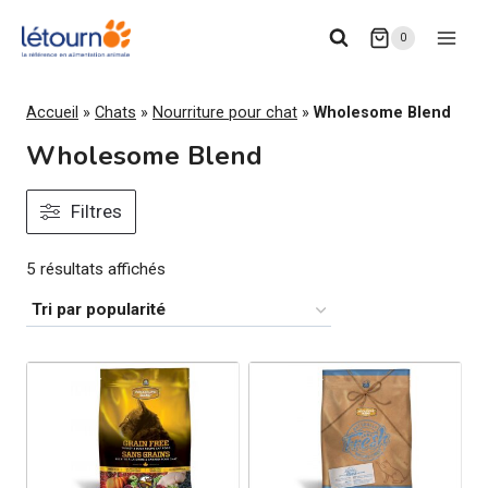
Aller
0
au
contenu
Accueil
»
Chats
»
Nourriture pour chat
»
Wholesome Blend
Wholesome Blend
Filtres
Trié
5 résultats affichés
par
popularité