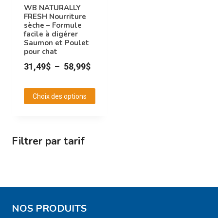
peuvent
peuvent
WB NATURALLY
FRESH Nourriture
être
être
sèche – Formule
choisies
choisies
facile à digérer
Saumon et Poulet
sur
sur
pour chat
la
la
Plage
31,49
$
–
58,99
$
page
page
de
du
du
prix :
produit
produit
Choix des options
31,49$
Ce
à
produit
58,99$
a
Filtrer par tarif
plusieurs
variations.
Les
options
peuvent
NOS PRODUITS
être