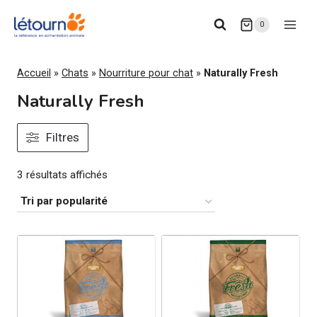
Aller
0
au
contenu
Accueil
»
Chats
»
Nourriture pour chat
»
Naturally Fresh
Naturally Fresh
Filtres
Trié
3 résultats affichés
par
popularité