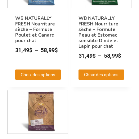
WB NATURALLY
WB NATURALLY
FRESH Nourriture
FRESH Nourriture
sèche – Formule
sèche – Formule
Poulet et Canard
Peau et Estomac
pour chat
sensible Dinde et
Lapin pour chat
Plage
31,49
$
–
58,99
$
Plage
31,49
$
–
58,99
$
de
de
prix :
prix :
Choix des options
Choix des options
31,49$
31,49$
Ce
Ce
à
à
produit
produit
58,99$
58,99$
a
a
plusieurs
plusieurs
variations.
variations.
Les
Les
options
options