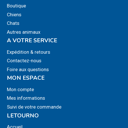
Boutique
choisies
sur
Chiens
la
Chats
page
Autres animaux
du
A VOTRE SERVICE
produit
Expédition & retours
Contactez-nous
Foire aux questions
MON ESPACE
Mon compte
Mes informations
Suivi de votre commande
LETOURNO
Accueil