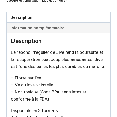
Catégories:
Liquidation
,
Liquidation chien
-
Balle
Jive
Description
pour
Information complémentaire
chien
Description
Le rebond irrégulier de Jive rend la poursuite et
la récupération beaucoup plus amusantes. Jive
est l’une des balles les plus durables du marché.
– Flotte sur l’eau
– Va au lave-vaisselle
– Non toxique (Sans BPA, sans latex et
conforme à la FDA)
Disponible en 3 formats :