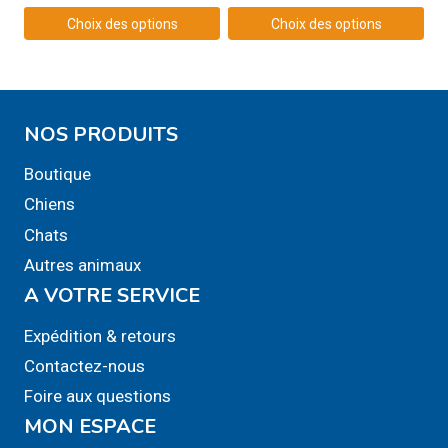
prix :
du
Choix des options
Choix des options
5,00$
produit
Ce
Ce
à
produit
produit
10,00$
a
a
NOS PRODUITS
plusieurs
plusieurs
variations.
variations.
Boutique
Les
Les
Chiens
options
options
Chats
peuvent
peuvent
Autres animaux
être
être
A VOTRE SERVICE
choisies
choisies
sur
sur
Expédition & retours
la
la
Contactez-nous
page
page
Foire aux questions
du
du
MON ESPACE
produit
produit