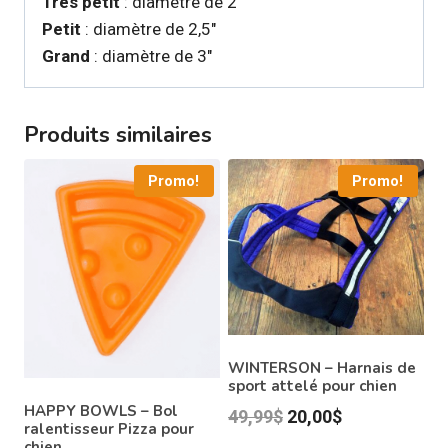
Très petit
: diamètre de 2″
Petit
: diamètre de 2,5″
Grand
: diamètre de 3″
Produits similaires
Promo!
Promo!
WINTERSON – Harnais de
sport attelé pour chien
HAPPY BOWLS – Bol
Le
Le
49,99
$
20,00
$
ralentisseur Pizza pour
prix
prix
chien