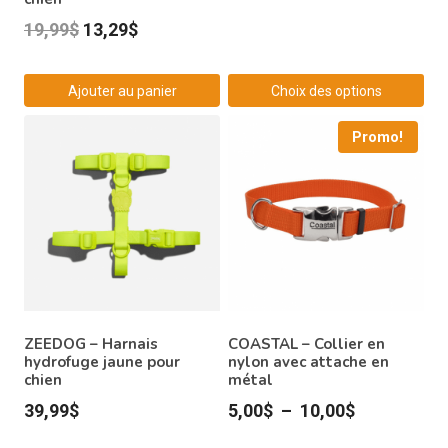
initial
actuel
Le
Le
19,99
$
13,29
$
était :
est :
prix
prix
49,99$.
20,00$.
initial
actuel
Ajouter au panier
Choix des options
était :
est :
Ce
Promo!
19,99$.
13,29$.
produit
a
plusieurs
variations.
Les
options
peuvent
être
ZEEDOG – Harnais
COASTAL – Collier en
hydrofuge jaune pour
choisies
nylon avec attache en
chien
métal
sur
Plage
39,99
$
5,00
$
–
10,00
$
la
de
page