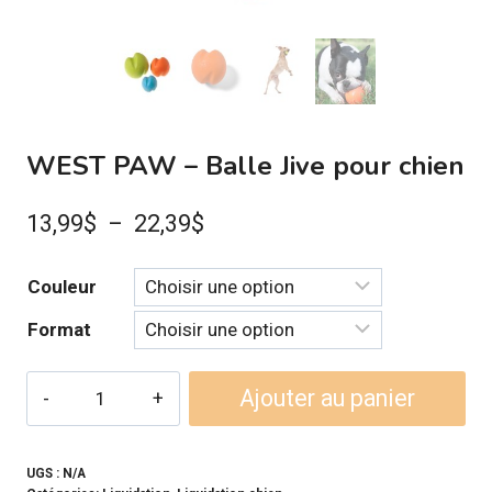
WEST PAW – Balle Jive pour chien
Plage
13,99
$
–
22,39
$
de
Couleur
prix :
Format
13,99$
à
quantité
Ajouter au panier
22,39$
de
WEST
PAW
UGS :
N/A