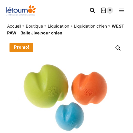
Aller
0
au
contenu
Accueil
»
Boutique
»
Liquidation
»
Liquidation chien
»
WEST
PAW – Balle Jive pour chien
Promo!