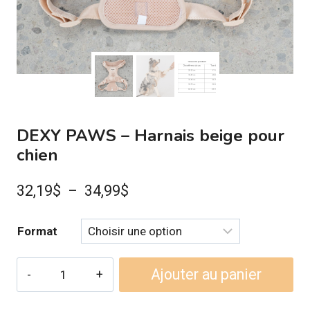
DEXY PAWS – Harnais beige pour
chien
Plage
32,19
$
–
34,99
$
de
Format
prix :
32,19$
quantité
Ajouter au panier
à
de
DEXY
34,99$