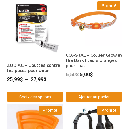
Promo!
COASTAL – Collier Glow in
the Dark Fleurs oranges
ZODIAC – Gouttes contre
pour chat
les puces pour chien
Le
Le
6,50
$
5,00
$
Plage
25,99
$
–
27,99
$
prix
prix
de
initial
actuel
prix :
Choix des options
Ajouter au panier
était :
est :
25,99$
Ce
6,50$.
5,00$.
Promo!
Promo!
à
produit
27,99$
a
plusieurs