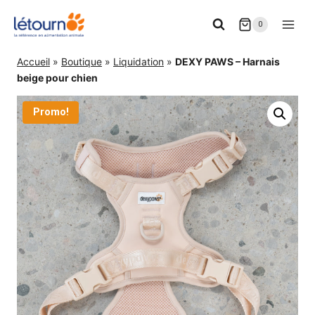
Aller
0
au
contenu
Accueil
»
Boutique
»
Liquidation
»
DEXY PAWS – Harnais
beige pour chien
Promo!