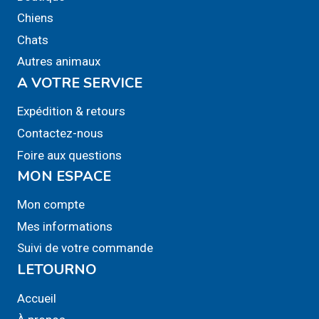
Les
Chiens
options
Chats
peuvent
Autres animaux
être
A VOTRE SERVICE
choisies
sur
Expédition & retours
la
Contactez-nous
page
Foire aux questions
du
MON ESPACE
produit
Mon compte
Mes informations
Suivi de votre commande
LETOURNO
Accueil