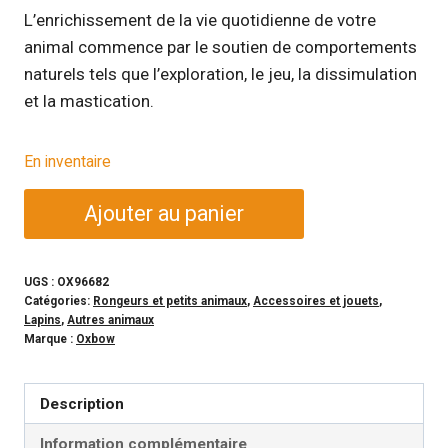
L’enrichissement de la vie quotidienne de votre
animal commence par le soutien de comportements
naturels tels que l’exploration, le jeu, la dissimulation
et la mastication.
En inventaire
quantité
Ajouter au panier
de
OXBOW
-
UGS :
OX96682
Catégories:
Rongeurs et petits animaux
,
Accessoires et jouets
,
Tranche
Lapins
,
Autres animaux
de
Marque :
Oxbow
pomme
et
Description
fléole
des
Information complémentaire