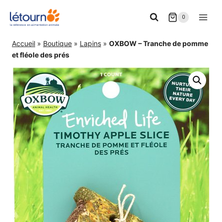
Aller
0
au
contenu
Accueil
»
Boutique
»
Lapins
»
OXBOW – Tranche de pomme
et fléole des prés