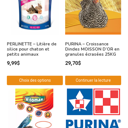
PERLINETTE – Litière de
PURINA – Croissance
silice pour chaton et
Dindes MOISSON D’OR en
petits animaux
granules écrasées 25KG
9,99
$
29,70
$
Choix des options
Continuer la lecture
Ce
produit
a
plusieurs
variations.
Les