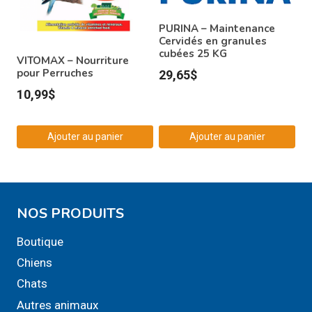
options
PURINA – Maintenance
peuvent
Cervidés en granules
cubées 25 KG
être
VITOMAX – Nourriture
choisies
pour Perruches
29,65
$
sur
10,99
$
la
page
Ajouter au panier
Ajouter au panier
du
produit
NOS PRODUITS
Boutique
Chiens
Chats
Autres animaux