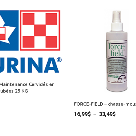
Maintenance Cervidés en
cubées 25 KG
FORCE-FIELD – chasse-mou
Plage
16,99
$
–
33,49
$
de
prix :