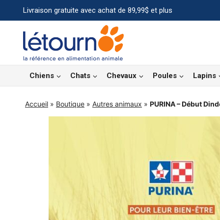
Aller
Livraison gratuite avec achat de 89,99$ et plus
au
contenu
Chiens
Chats
Chevaux
Poules
Lapins
Accueil
»
Boutique
»
Autres animaux
»
PURINA – Début Din