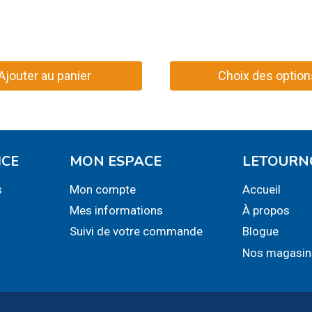
16,99$
à
33,49$
Ajouter au panier
Choix des option
Ce
produit
a
plusieurs
ICE
MON ESPACE
LETOURN
variations.
s
Mon compte
Accueil
Les
Mes informations
À propos
options
peuvent
Suivi de votre commande
Blogue
être
Nos magasin
choisies
sur
la