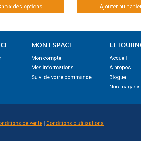
Choix des options
Ajouter au panie
ICE
MON ESPACE
LETOURN
.
s
Mon compte
Accueil
Mes informations
À propos
Suivi de votre commande
Blogue
Nos magasin
onditions de vente
|
Conditions d'utilisations