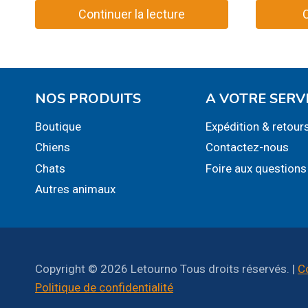
Continuer la lecture
Ce
produit
a
plusieurs
NOS PRODUITS
A VOTRE SERV
variations
Boutique
Expédition & retour
Les
Chiens
Contactez-nous
options
peuvent
Chats
Foire aux questions
être
Autres animaux
choisies
sur
la
page
Copyright © 2026 Letourno Tous droits réservés. |
C
du
Politique de confidentialité
produit