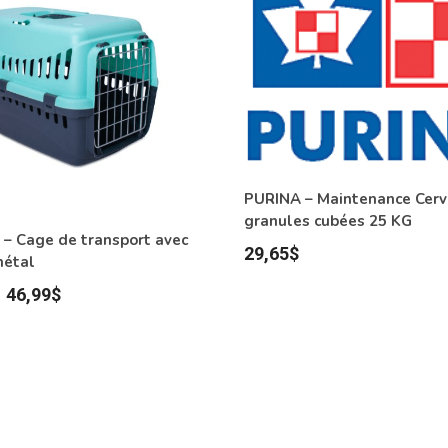
PURINA – Maintenance Cerv
granules cubées 25 KG
 Cage de transport avec
29,65
$
métal
Plage
–
46,99
$
de
prix :
31,99$
à
46,99$