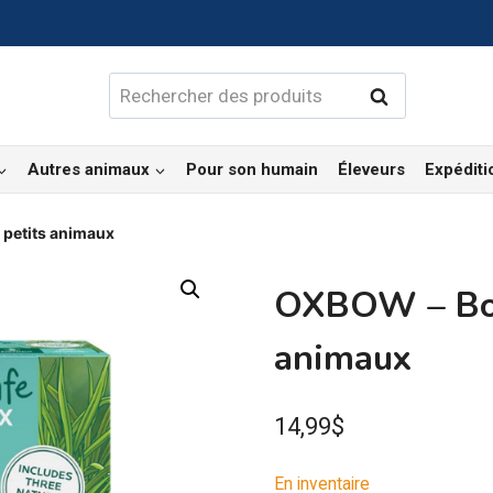
Rechercher :
Rechercher
Autres animaux
Pour son humain
Éleveurs
Expéditi
 petits animaux
OXBOW – Boît
animaux
14,99
$
En inventaire