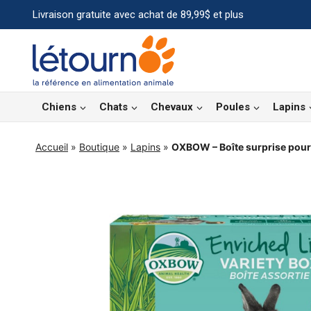
Aller
Livraison gratuite avec achat de 89,99$ et plus
au
contenu
Chiens
Chats
Chevaux
Poules
Lapins
Accueil
»
Boutique
»
Lapins
»
OXBOW – Boîte surprise pour