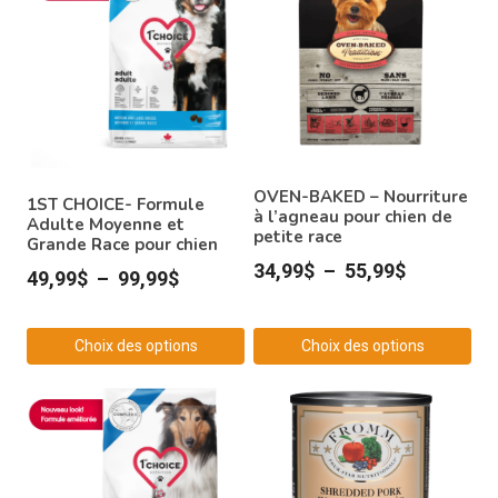
OVEN-BAKED – Nourriture
1ST CHOICE- Formule
à l’agneau pour chien de
Adulte Moyenne et
petite race
Grande Race pour chien
Plage
34,99
$
–
55,99
$
Plage
49,99
$
–
99,99
$
de
de
prix :
prix :
Choix des options
Choix des options
34,99$
49,99$
Ce
Ce
à
à
produit
produit
55,99$
99,99$
a
a
plusieurs
plusieurs