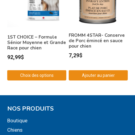
variations.
variations.
Les
Les
options
options
peuvent
peuvent
être
être
FROMM 4STAR- Conserve
1ST CHOICE – Formule
choisies
choisies
de Porc émincé en sauce
Sénior Moyenne et Grande
pour chien
Race pour chien
sur
sur
7,29
$
92,99
$
la
la
page
page
du
du
Choix des options
Ajouter au panier
produit
produit
Ce
produit
a
NOS PRODUITS
plusieurs
variations.
Boutique
Les
Chiens
options