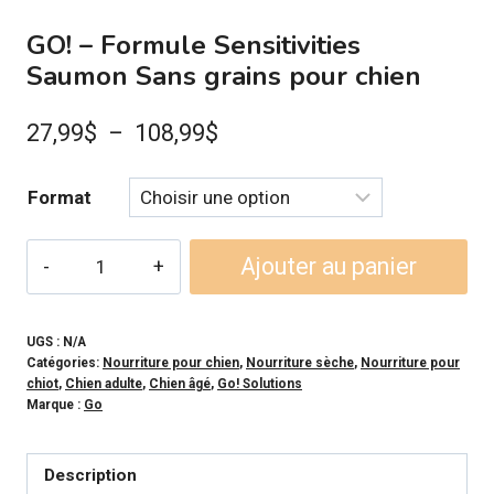
GO! – Formule Sensitivities
Saumon Sans grains pour chien
Plage
27,99
$
–
108,99
$
de
Format
prix :
27,99$
quantité
Ajouter au panier
à
de
GO!
108,99$
-
UGS :
N/A
Catégories:
Nourriture pour chien
,
Nourriture sèche
,
Nourriture pour
Formule
chiot
,
Chien adulte
,
Chien âgé
,
Go! Solutions
Sensitivities
Marque :
Go
Saumon
Sans
Description
grains