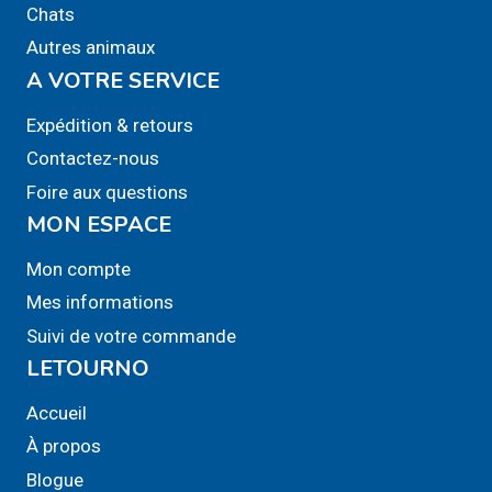
Chats
peuvent
Autres animaux
être
A VOTRE SERVICE
choisies
sur
Expédition & retours
la
Contactez-nous
page
Foire aux questions
du
MON ESPACE
produit
Mon compte
Mes informations
Suivi de votre commande
LETOURNO
Accueil
À propos
Blogue