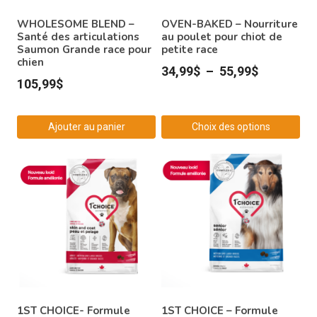
WHOLESOME BLEND –
OVEN-BAKED – Nourriture
Santé des articulations
au poulet pour chiot de
Saumon Grande race pour
petite race
chien
Plage
34,99
$
–
55,99
$
105,99
$
de
prix :
Ajouter au panier
Choix des options
34,99$
Ce
à
produit
55,99$
a
plusieurs
variations.
Les
options
peuvent
être
1ST CHOICE – Formule
1ST CHOICE- Formule