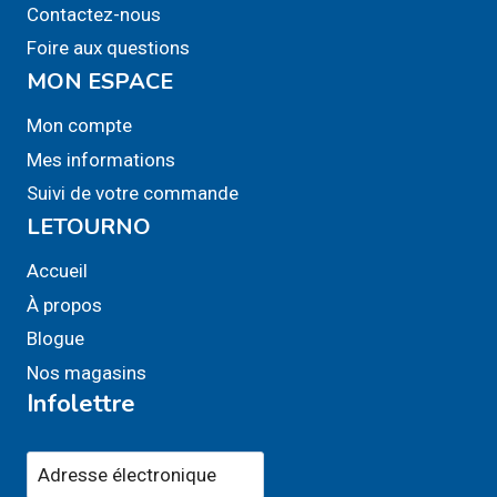
Contactez-nous
page
page
Foire aux questions
du
du
MON ESPACE
produit
produit
Mon compte
Mes informations
Suivi de votre commande
LETOURNO
Accueil
À propos
Blogue
Nos magasins
Infolettre