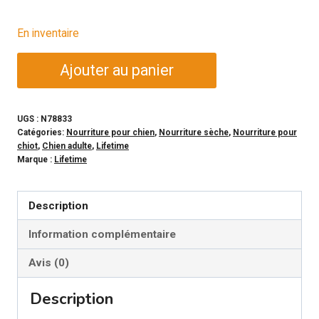
En inventaire
quantité
Ajouter au panier
de
LIFETIME
Nourriture
UGS :
N78833
Catégories:
Nourriture pour chien
,
Nourriture sèche
,
Nourriture pour
sèche
chiot
,
Chien adulte
,
Lifetime
-
Marque :
Lifetime
Formule
Chiot/Performance
Description
pour
chien
Information complémentaire
11.4kg
Avis (0)
Description