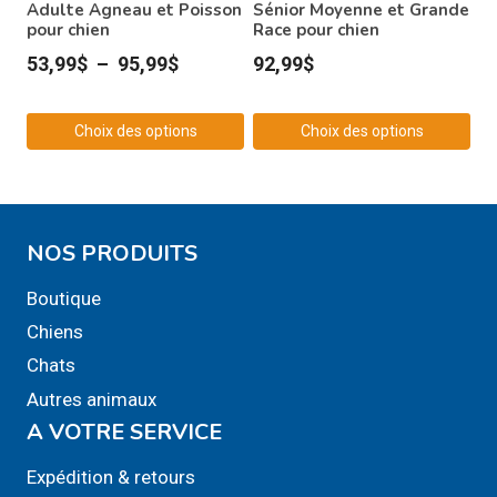
choisies
Sénior Moyenne et Grande
Adulte Agneau et Poisson
Race pour chien
pour chien
sur
Plage
92,99
$
53,99
$
–
95,99
$
la
de
page
du
prix :
Choix des options
Choix des options
produit
53,99$
Ce
Ce
à
produit
produit
95,99$
a
a
NOS PRODUITS
plusieurs
plusieurs
variations.
variations.
Boutique
Les
Les
Chiens
options
options
Chats
peuvent
peuvent
Autres animaux
être
être
A VOTRE SERVICE
choisies
choisies
sur
sur
Expédition & retours
la
la