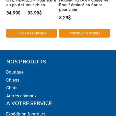
OVEN-BAKED – Nourriture
FROMM 4STAR – Conserve
choisies
au poulet pour chien
Boeuf émincé en Sauce
pour chien
sur
Plage
34,99
$
–
93,99
$
8,29
$
la
de
page
prix :
du
Choix des options
Continuer la lecture
34,99$
produit
Ce
à
produit
93,99$
a
NOS PRODUITS
plusieurs
variations.
Boutique
Les
Chiens
options
Chats
peuvent
Autres animaux
être
A VOTRE SERVICE
choisies
sur
Expédition & retours