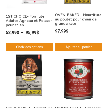
OVEN-BAKED – Nourriture
1ST CHOICE- Formule
au poulet pour chien de
Adulte Agneau et Poisson
grande race
pour chien
97,99
$
Plage
53,99
$
–
95,99
$
de
prix :
Choix des options
Ajouter au panier
53,99$
Ce
à
produit
95,99$
a
plusieurs
variations.
Les
options
peuvent
être