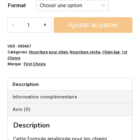
Format
quantité
Ajouter au panier
de
1ST
CHOICE
UGS :
000467
Catégories:
Nourriture pour chien
,
Nourriture sèche
,
Chien âgé
,
1st
-
Choice
Formule
Marque :
First Choice
Sénior
Moyenne
Description
et
Information complémentaire
Grande
Race
Avis (0)
pour
chien
Description
Cette formule améliorée pour les chiens