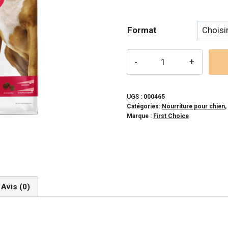
prix 
53,
Format
à
95,
quantité
de
1ST
CHOICE-
UGS :
000465
Catégories:
Nourriture pour chien
,
Formule
Marque :
First Choice
Adulte
Agneau
et
Poisson
pour
Avis (0)
chien