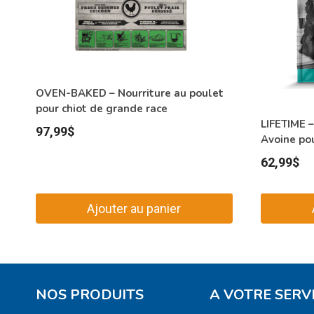
OVEN-BAKED – Nourriture au poulet
pour chiot de grande race
LIFETIME –
97,99
$
Avoine pou
62,99
$
Ajouter au panier
NOS PRODUITS
A VOTRE SERV