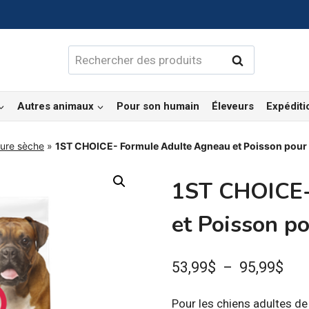
Rechercher :
Rechercher
Autres animaux
Pour son humain
Éleveurs
Expéditi
ture sèche
»
1ST CHOICE- Formule Adulte Agneau et Poisson pour
1ST CHOICE-
et Poisson po
Pla
53,99
$
–
95,99
$
de
Pour les chiens adultes de