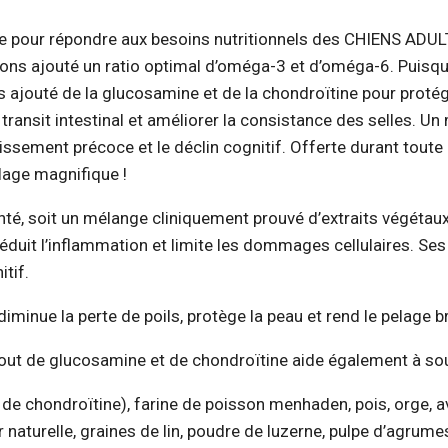
lée pour répondre aux besoins nutritionnels des CHIENS ADU
ons ajouté un ratio optimal d’oméga-3 et d’oméga-6. Puisque
ajouté de la glucosamine et de la chondroïtine pour protéger
 transit intestinal et améliorer la consistance des selles. Un
lissement précoce et le déclin cognitif. Offerte durant toute
lage magnifique !
té, soit un mélange cliniquement prouvé d’extraits végétaux
réduit l’inflammation et limite les dommages cellulaires. Ses
tif.
inue la perte de poils, protège la peau et rend le pelage bri
jout de glucosamine et de chondroïtine aide également à soute
 de chondroïtine), farine de poisson menhaden, pois, orge, av
naturelle, graines de lin, poudre de luzerne, pulpe d’agrumes