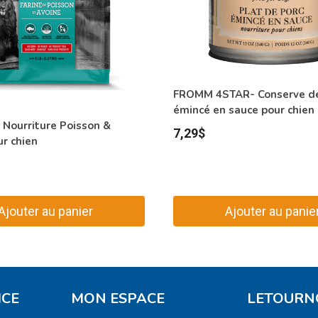
FROMM 4STAR- Conserve de
émincé en sauce pour chien
 Nourriture Poisson &
7,29
$
r chien
Ajouter au panier
Ajouter au panie
ICE
MON ESPACE
LETOURN