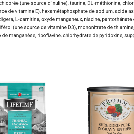
 chicorée (une source d’inuline), taurine, DL-méthionine, ch
urce de vitamine E), hexamétaphosphate de sodium, acide as
digera, L-carnitine, oxyde manganeux, niacine, pantothénate d
rol (une source de vitamine D3), mononitrate de thiamine, b
e de manganèse, riboflavine, chlorhydrate de pyridoxine, sup