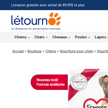
Aller
Livraison gratuite avec achat de 89,99$ et plus
au
contenu
Chiens
Chats
Chevaux
Poules
Lapins
Accueil
»
Boutique
»
Chiens
»
Nourriture pour chien
»
Nourri