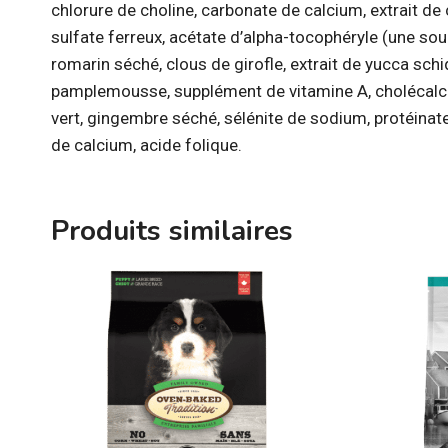
chlorure de choline, carbonate de calcium, extrait de
sulfate ferreux, acétate d’alpha-tocophéryle (une so
romarin séché, clous de girofle, extrait de yucca schi
pamplemousse, supplément de vitamine A, cholécalcifé
vert, gingembre séché, sélénite de sodium, protéinat
de calcium, acide folique.
Produits similaires