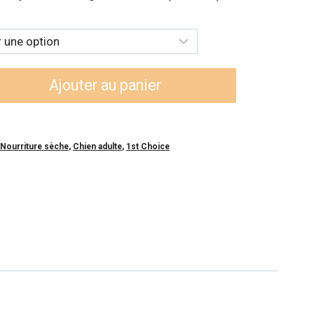
:
99$
99$
Ajouter au panier
Nourriture sèche
,
Chien adulte
,
1st Choice