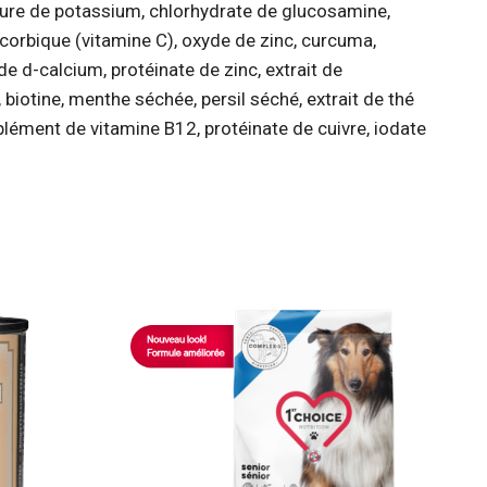
lorure de potassium, chlorhydrate de glucosamine,
corbique (vitamine C), oxyde de zinc, curcuma,
e d-calcium, protéinate de zinc, extrait de
iotine, menthe séchée, persil séché, extrait de thé
plément de vitamine B12, protéinate de cuivre, iodate