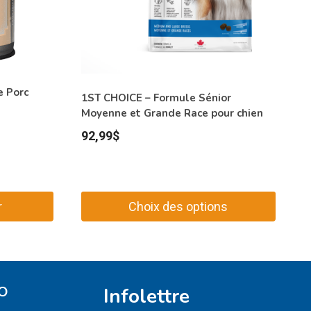
 Porc
1ST CHOICE – Formule Sénior
Moyenne et Grande Race pour chien
92,99
$
r
Choix des options
Ce
produit
a
plusieurs
O
Infolettre
variations.