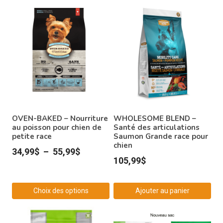
OVEN-BAKED – Nourriture
WHOLESOME BLEND –
au poisson pour chien de
Santé des articulations
petite race
Saumon Grande race pour
chien
Plage
34,99
$
–
55,99
$
105,99
$
de
prix :
Choix des options
Ajouter au panier
34,99$
Ce
à
produit
55,99$