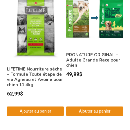
a
plusieurs
variations.
Les
options
peuvent
être
PRONATURE ORIGINAL –
choisies
Adulte Grande Race pour
chien
sur
LIFETIME Nourriture sèche
49,99
$
– Formule Toute étape de
la
vie Agneau et Avoine pour
page
chien 11.4kg
du
62,99
$
produit
Ajouter au panier
Ajouter au panier