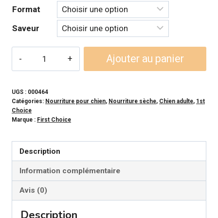
à
Format
99,99$
Saveur
quantité
Ajouter au panier
de
1ST
CHOICE-
UGS :
000464
Catégories:
Nourriture pour chien
,
Nourriture sèche
,
Chien adulte
,
1st
Formule
Choice
Adulte
Marque :
First Choice
Moyenne
et
Description
Grande
Information complémentaire
Race
pour
Avis (0)
chien
Description