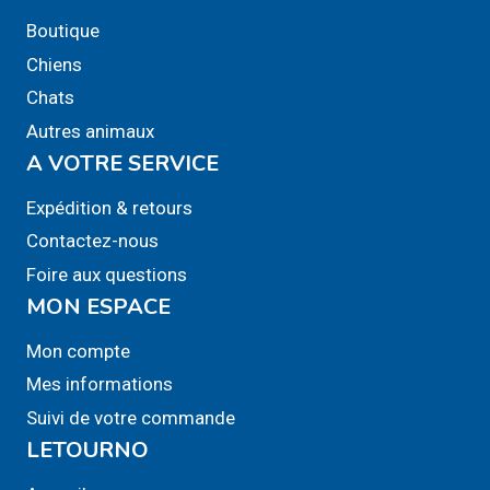
variations.
variations.
Boutique
Les
Les
Chiens
options
options
Chats
peuvent
peuvent
Autres animaux
être
être
A VOTRE SERVICE
choisies
choisies
sur
sur
Expédition & retours
la
la
Contactez-nous
page
page
Foire aux questions
du
du
MON ESPACE
produit
produit
Mon compte
Mes informations
Suivi de votre commande
LETOURNO