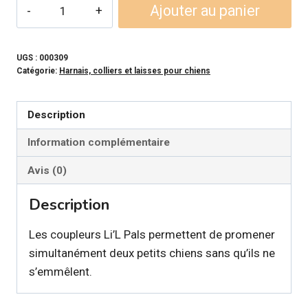
quantité
Ajouter au panier
de
LI'L
PALS
UGS :
000309
Catégorie:
Harnais, colliers et laisses pour chiens
-
Coupleur
en
Description
nylon
Information complémentaire
(pour
petit
Avis (0)
chien)
Description
Les coupleurs Li’L Pals permettent de promener
simultanément deux petits chiens sans qu’ils ne
s’emmêlent.