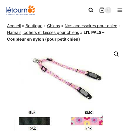
Aller
0
au
contenu
Accueil
»
Boutique
»
Chiens
»
Nos accessoires pour chien
»
Harnais, colliers et laisses pour chiens
»
LI’L PALS –
Coupleur en nylon (pour petit chien)