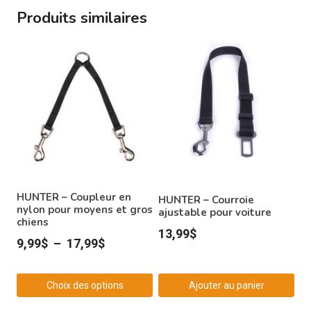
Produits similaires
HUNTER – Coupleur en
HUNTER – Courroie
nylon pour moyens et gros
ajustable pour voiture
chiens
13,99
$
Plage
9,99
$
–
17,99
$
de
prix :
Choix des options
Ajouter au panier
9,99$
Ce