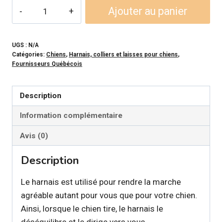
quantité
Ajouter au panier
de
PLAISIRS
CANINS
UGS :
N/A
Catégories:
Chiens
,
Harnais, colliers et laisses pour chiens
,
-
Fournisseurs Québécois
Harnais
de
Description
marche
Information complémentaire
Avis (0)
Description
Le harnais est utilisé pour rendre la marche
agréable autant pour vous que pour votre chien.
Ainsi, lorsque le chien tire, le harnais le