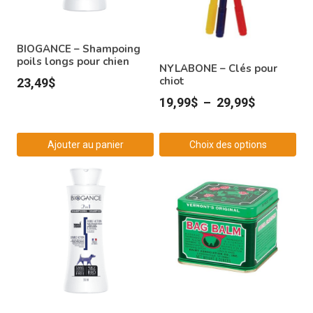
BIOGANCE – Shampoing
poils longs pour chien
NYLABONE – Clés pour
chiot
23,49
$
Plage
19,99
$
–
29,99
$
de
prix :
Ajouter au panier
Choix des options
19,99$
Ce
à
produit
29,99$
a
plusieurs
variations.
Les
options
peuvent