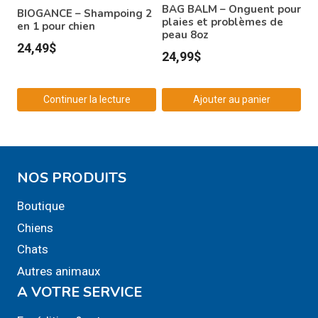
être
BAG BALM – Onguent pour
BIOGANCE – Shampoing 2
choisies
plaies et problèmes de
en 1 pour chien
peau 8oz
sur
24,49
$
24,99
$
la
page
du
Continuer la lecture
Ajouter au panier
produit
NOS PRODUITS
Boutique
Chiens
Chats
Autres animaux
A VOTRE SERVICE