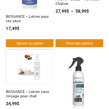
Chaton
Plage
27,99
$
–
58,99
$
BIOGANCE – Lotion pour
de
les yeux
prix :
17,49
$
27,99$
à
Ajouter au panier
Choix des options
58,99$
Ce
produit
a
plusieurs
variations.
Les
options
BIOGANCE – Lotion sans
peuvent
rinçage pour chat
être
24,99
$