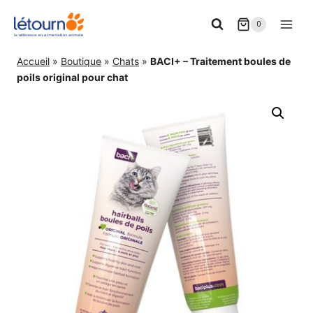
Aller
0
au
contenu
Accueil
»
Boutique
»
Chats
»
BACI+ – Traitement boules de
poils original pour chat