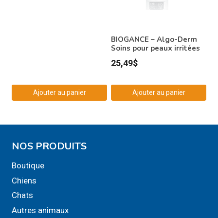
choisies
sur
la
BIOGANCE – Algo-Derm
page
Soins pour peaux irritées
du
25,49
$
produit
Ajouter au panier
Ajouter au panier
NOS PRODUITS
Boutique
Chiens
Chats
Autres animaux