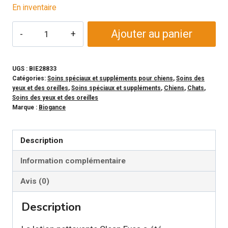
En inventaire
quantité
Ajouter au panier
de
BIOGANCE
-
UGS :
BIE28833
Catégories:
Soins spéciaux et suppléments pour chiens
,
Soins des
Lotion
yeux et des oreilles
,
Soins spéciaux et suppléments
,
Chiens
,
Chats
,
pour
Soins des yeux et des oreilles
Marque :
Biogance
les
yeux
Description
Information complémentaire
Avis (0)
Description