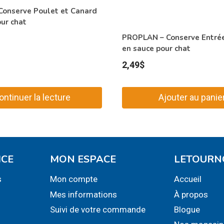
onserve Poulet et Canard
ur chat
PROPLAN – Conserve Entré
en sauce pour chat
2,49
$
ontinuer la lecture
Ajouter au panie
ICE
MON ESPACE
LETOURN
s
Mon compte
Accueil
Mes informations
À propos
Suivi de votre commande
Blogue