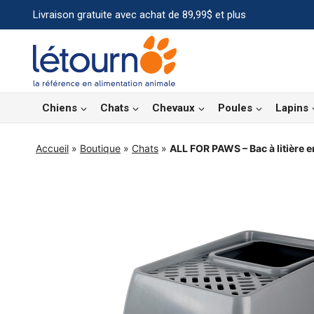
Aller
Livraison gratuite avec achat de 89,99$ et plus
au
contenu
Chiens
Chats
Chevaux
Poules
Lapins
Accueil
»
Boutique
»
Chats
»
ALL FOR PAWS – Bac à litière e