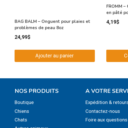
FROMM – C
en pâté po
BAG BALM – Onguent pour plaies et
4,19
$
problèmes de peau 8oz
24,99
$
Ajouter au panier
C
NOS PRODUITS
A VOTRE SERV
Boutique
Expédition & retour
Chiens
Contactez-nous
Chats
Foire aux questions