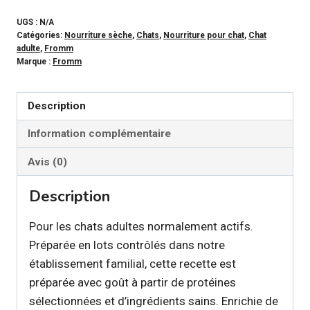
FROMM
52,49$
GOLD
UGS :
N/A
Catégories:
Nourriture sèche
,
Chats
,
Nourriture pour chat
,
Chat
-
adulte
,
Fromm
Formule
Marque :
Fromm
Adulte
pour
Description
chat
Information complémentaire
Avis (0)
Description
Pour les chats adultes normalement actifs.
Préparée en lots contrôlés dans notre
établissement familial, cette recette est
préparée avec goût à partir de protéines
sélectionnées et d’ingrédients sains. Enrichie de