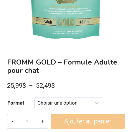
FROMM GOLD – Formule Adulte
pour chat
Plage
25,99
$
–
52,49
$
de
Format
prix :
25,99$
quantité
Ajouter au panier
à
de