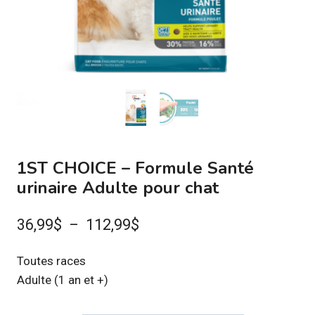
1ST CHOICE – Formule Santé
urinaire Adulte pour chat
Plage
36,99
$
–
112,99
$
de
Toutes races
prix :
Adulte (1 an et +)
36,99$