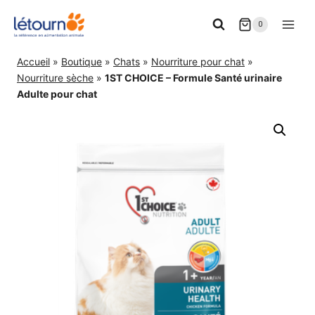
Aller
0
au
contenu
Accueil
»
Boutique
»
Chats
»
Nourriture pour chat
»
Nourriture sèche
»
1ST CHOICE – Formule Santé urinaire
Adulte pour chat