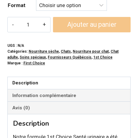
à
Format
112,99$
quantité
Ajouter au panier
de
1ST
CHOICE
UGS :
N/A
Catégories:
Nourriture sèche
,
Chats
,
Nourriture pour chat
,
Chat
-
adulte
,
Soins spéciaux
,
Fournisseurs Québécois
,
1st Choice
Formule
Marque :
First Choice
Santé
urinaire
Description
Adulte
Information complémentaire
pour
chat
Avis (0)
Description
Notre formule 1st Choice Santé urinaire a été