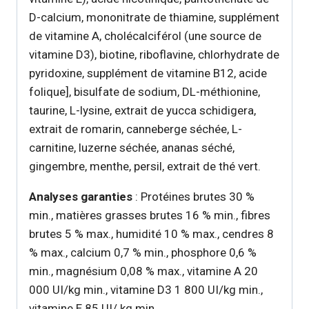
D-calcium, mononitrate de thiamine, supplément
de vitamine A, cholécalciférol (une source de
vitamine D3), biotine, riboflavine, chlorhydrate de
pyridoxine, supplément de vitamine B12, acide
folique], bisulfate de sodium, DL-méthionine,
taurine, L-lysine, extrait de yucca schidigera,
extrait de romarin, canneberge séchée, L-
carnitine, luzerne séchée, ananas séché,
gingembre, menthe, persil, extrait de thé vert.
Analyses garanties
: Protéines brutes 30 %
min., matières grasses brutes 16 % min., fibres
brutes 5 % max., humidité 10 % max., cendres 8
% max., calcium 0,7 % min., phosphore 0,6 %
min., magnésium 0,08 % max., vitamine A 20
000 UI/kg min., vitamine D3 1 800 UI/kg min.,
vitamine E 85 UI/ kg min.