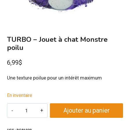
TURBO – Jouet à chat Monstre
poilu
6,99
$
Une texture poilue pour un intérêt maximum
En inventaire
quantité
Ajouter au panier
de
TURBO