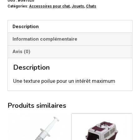
-
UGS :
BG81020
Catégories:
Accessoires pour chat
,
Jouets
,
Chats
Jouet
à
chat
Description
Monstre
Information complémentaire
poilu
Avis (0)
Description
Une texture poilue pour un intérêt maximum
Produits similaires