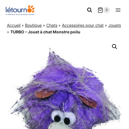
Aller
0
au
contenu
Accueil
»
Boutique
»
Chats
»
Accessoires pour chat
»
Jouets
»
TURBO – Jouet à chat Monstre poilu