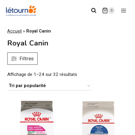
Aller
0
au
contenu
Accueil
»
Royal Canin
Royal Canin
Filtres
Trié
Affichage de 1–24 sur 32 résultats
par
popularité