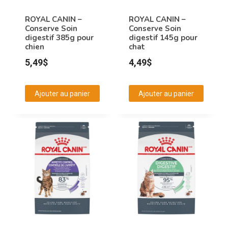
être
être
choisies
choisies
ROYAL CANIN –
ROYAL CANIN –
Conserve Soin
Conserve Soin
sur
sur
digestif 385g pour
digestif 145g pour
la
la
chien
chat
page
page
5,49
$
4,49
$
du
du
produit
produit
Ajouter au panier
Ajouter au panier