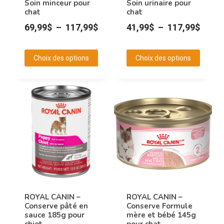
Soin minceur pour
Soin urinaire pour
sur
chat
chat
la
Plage
Plage
69,99
$
–
117,99
$
41,99
$
–
117,99
$
page
de
de
du
prix :
prix :
produit
Choix des options
Choix des options
69,99$
41,99
Ce
Ce
à
à
produit
produit
117,99$
117,9
a
a
plusieurs
plusieurs
variations.
variations.
Les
Les
options
options
peuvent
peuvent
être
être
choisies
choisies
ROYAL CANIN –
ROYAL CANIN –
Conserve pâté en
Conserve Formule
sur
sur
sauce 185g pour
mère et bébé 145g
la
la
chiot
pour chat