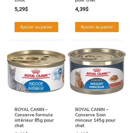
page
page
5,29
$
4,39
$
du
du
produit
produit
Ajouter au panier
Ajouter au panier
ROYAL CANIN –
ROYAL CANIN –
Conserve formule
Conserve Soin
intérieur 85g pour
minceur 145g pour
chat
chat