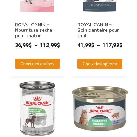
ROYAL CANIN –
ROYAL CANIN –
Nourriture sèche
Soin dentaire pour
pour chaton
chat
Plage
Plage
36,99
$
–
112,99
$
41,99
$
–
117,99
$
de
de
prix :
prix :
Choix des options
Choix des options
36,99$
41,99
Ce
Ce
à
à
produit
produit
112,99$
117,9
a
a
plusieurs
plusieurs
variations.
variations.
Les
Les
options
options
peuvent
peuvent