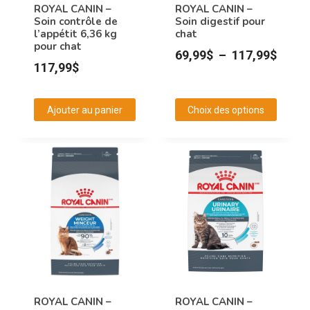
ROYAL CANIN –
ROYAL CANIN –
Soin contrôle de
Soin digestif pour
l’appétit 6,36 kg
chat
pour chat
Plage
69,99
$
–
117,99
$
117,99
$
de
prix :
Ajouter au panier
Choix des options
69,99
Ce
à
produit
117,9
a
plusieurs
variations.
Les
options
peuvent
être
choisies
ROYAL CANIN –
ROYAL CANIN –