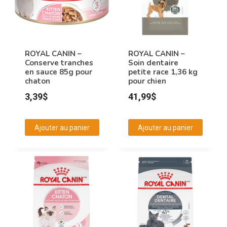
options
peuvent
être
choisies
ROYAL CANIN –
ROYAL CANIN –
Conserve tranches
Soin dentaire
sur
en sauce 85g pour
petite race 1,36 kg
la
chaton
pour chien
page
3,39
$
41,99
$
du
produit
Ajouter au panier
Ajouter au panier