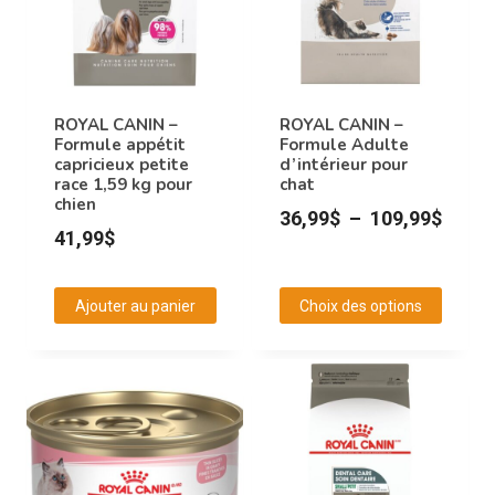
ROYAL CANIN –
ROYAL CANIN –
Formule appétit
Formule Adulte
capricieux petite
d’intérieur pour
race 1,59 kg pour
chat
chien
Plage
36,99
$
–
109,99
$
41,99
$
de
prix :
Ajouter au panier
Choix des options
36,99
Ce
à
produit
109,9
a
plusieurs
variations.
Les