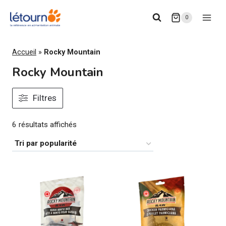
Aller
0
au
contenu
Accueil
»
Rocky Mountain
Rocky Mountain
Filtres
Trié
6 résultats affichés
par
popularité