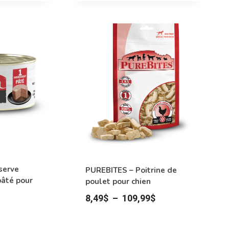
à
produit
13,99$
a
plusieurs
variations.
Les
options
peuvent
être
choisies
sur
la
page
serve
PUREBITES – Poitrine de
du
âté pour
poulet pour chien
produit
Plage
8,49
$
–
109,99
$
de
prix :