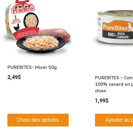
PUREBITES- Mixer 50g
2,49
$
PUREBITES – Con
100% canard en 
chien
1,99
$
Choix des options
Ajouter au 
Ce