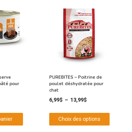
serve
PUREBITES – Poitrine de
pâté pour
poulet déshydratée pour
chat
Plage
6,99
$
–
13,99
$
de
prix :
panier
Choix des options
6,99$
Ce