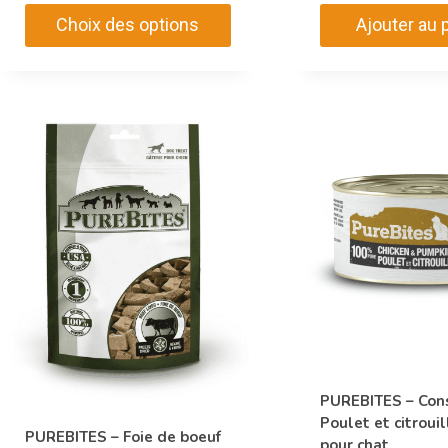
Choix des options
Ajouter au 
Ce
produit
a
plusieurs
variations.
Les
options
peuvent
être
choisies
sur
la
page
PUREBITES – Con
du
Poulet et citroui
PUREBITES – Foie de boeuf
produit
pour chat