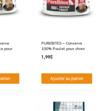
peuvent
être
choisies
sur
la
page
serve
PUREBITES – Conserve
du
le pour
100% Poulet pour chien
produit
1,99
$
panier
Ajouter au panier