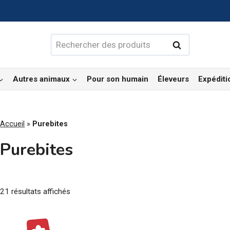
Rechercher :
Rechercher
Autres animaux
Pour son humain
Éleveurs
Expéditi
Accueil
»
Purebites
Purebites
Trié
21 résultats affichés
par
popularité