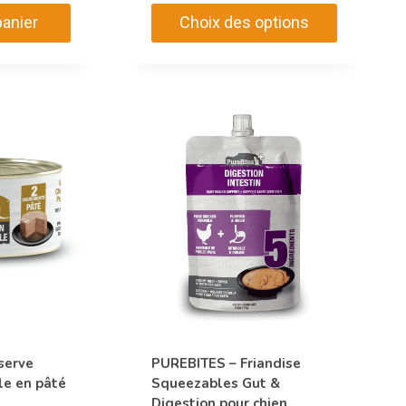
8,49$
panier
Choix des options
à
Ce
109,99$
produit
a
plusieurs
variations.
Les
options
peuvent
être
choisies
sur
la
page
serve
PUREBITES – Friandise
du
lle en pâté
Squeezables Gut &
produit
Digestion pour chien