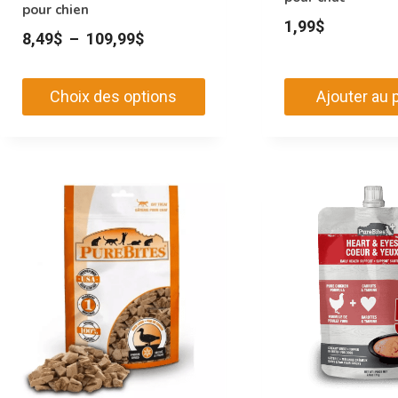
pour chien
1,99
$
Plage
8,49
$
–
109,99
$
de
prix :
Choix des options
Ajouter au 
8,49$
Ce
à
produit
109,99$
a
plusieurs
variations.
Les
options
peuvent
être
choisies
sur
la