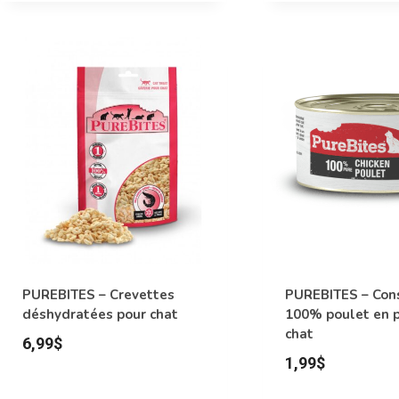
produit
a
plusieurs
variations.
Les
options
peuvent
être
choisies
sur
la
page
PUREBITES – Crevettes
PUREBITES – Con
du
déshydratées pour chat
100% poulet en p
produit
chat
6,99
$
1,99
$