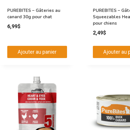
page
PUREBITES – Gâteries au
PUREBITES – Gât
du
canard 30g pour chat
Squeezables Hea
produit
pour chiens
6,99
$
2,49
$
Ajouter au panier
Ajouter au 