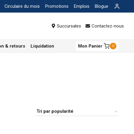
Circulaire du mois
Promotions
Emplois
Blogue
Succursales
Contactez-nous
on & retours
Liquidation
Mon Panier
0