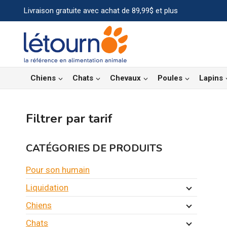
Aller
Livraison gratuite avec achat de 89,99$ et plus
au
contenu
Chiens
Chats
Chevaux
Poules
Lapins
Filtrer par tarif
CATÉGORIES DE PRODUITS
Pour son humain
Liquidation
Chiens
Chats