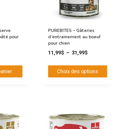
serve
PUREBITES – Gâteries
pâté pour
d’entrainement au boeuf
pour chien
Plage
11,99
$
–
31,99
$
de
prix :
panier
Choix des options
11,99$
Ce
à
produit
31,99$
a
plusieurs
variations.
Les
options