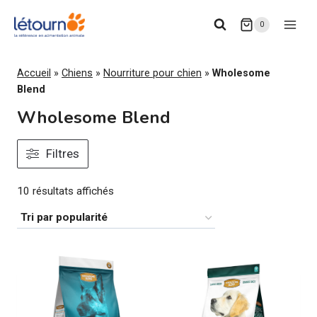
Aller
0
au
contenu
Accueil
»
Chiens
»
Nourriture pour chien
»
Wholesome
Blend
Wholesome Blend
Filtres
Trié
10 résultats affichés
par
popularité