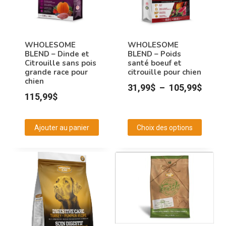
options
options
peuvent
peuvent
être
être
choisies
choisies
WHOLESOME
WHOLESOME
BLEND – Dinde et
BLEND – Poids
sur
sur
Citrouille sans pois
santé boeuf et
la
la
grande race pour
citrouille pour chien
chien
page
page
Plage
31,99
$
–
105,99
$
du
115,99
$
du
de
produit
produit
prix :
Ajouter au panier
Choix des options
31,99
Ce
à
produit
105,9
a
plusieurs
variations.
Les
options