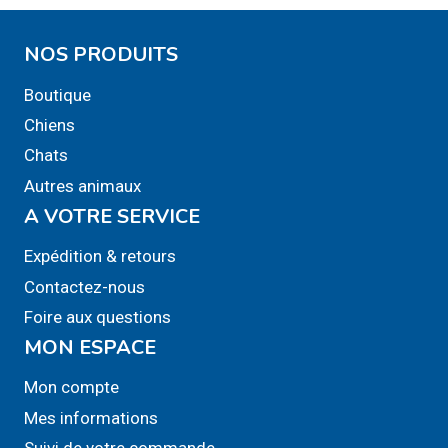
options
options
peuvent
peuvent
NOS PRODUITS
être
être
Boutique
choisies
choisies
sur
sur
Chiens
la
la
Chats
page
page
Autres animaux
du
du
A VOTRE SERVICE
produit
produit
Expédition & retours
Contactez-nous
Foire aux questions
MON ESPACE
Mon compte
Mes informations