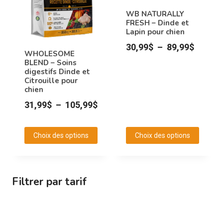
peuvent
WB NATURALLY
FRESH – Dinde et
être
Lapin pour chien
choisies
Plage
30,99
$
–
89,99
$
sur
WHOLESOME
de
BLEND – Soins
la
digestifs Dinde et
prix :
page
Citrouille pour
30,99$
chien
du
à
Plage
31,99
$
–
105,99
$
produit
89,99$
de
prix :
Choix des options
Choix des options
31,99$
Ce
Ce
à
produit
produit
105,99$
a
a
Filtrer par tarif
plusieurs
plusieurs
variations.
variations.
Les
Les