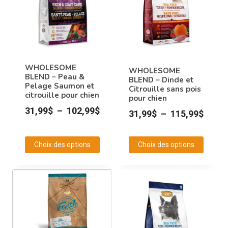
WHOLESOME
WHOLESOME
BLEND – Peau &
BLEND – Dinde et
Pelage Saumon et
Citrouille sans pois
citrouille pour chien
pour chien
Plage
31,99
$
–
102,99
$
Plage
31,99
$
–
115,99
$
de
de
prix :
prix :
Choix des options
Choix des options
31,99$
31,99
Ce
Ce
à
à
produit
produit
102,99$
115,9
a
a
plusieurs
plusieurs
variations.
variations.