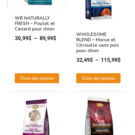
Les
Les
options
options
peuvent
peuvent
WB NATURALLY
FRESH – Poulet et
être
être
Canard pour chien
choisies
choisies
WHOLESOME
Plage
30,99
$
–
89,99
$
BLEND – Morue et
sur
sur
Citrouille sans pois
de
la
la
pour chien
prix :
page
page
Plage
32,49
$
–
115,99
$
30,99$
du
du
de
à
produit
produit
prix :
Choix des options
Choix des options
89,99$
32,49
Ce
Ce
à
produit
produit
115,9
a
a
plusieurs
plusieurs
variations.
variations.
Les
Les