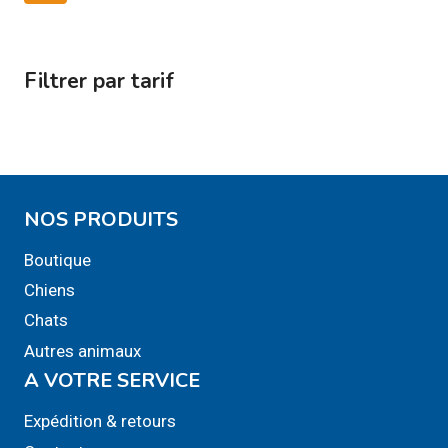
variations.
variations.
Les
Les
options
options
Filtrer par tarif
peuvent
peuvent
être
être
choisies
choisies
sur
sur
la
la
NOS PRODUITS
page
page
du
du
Boutique
produit
produit
Chiens
Chats
Autres animaux
A VOTRE SERVICE
Expédition & retours