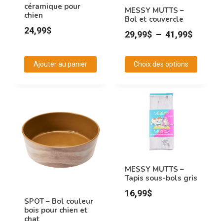
sur
sur
céramique pour
MESSY MUTTS –
chien
la
la
Bol et couvercle
24,99
$
page
page
Plage
29,99
$
–
41,99
$
du
du
de
produit
produit
prix :
Ajouter au panier
Choix des options
29,99$
Ce
à
produit
41,99$
a
plusieurs
variations.
Les
options
MESSY MUTTS –
peuvent
Tapis sous-bols gris
être
16,99
$
choisies
SPOT – Bol couleur
bois pour chien et
sur
chat