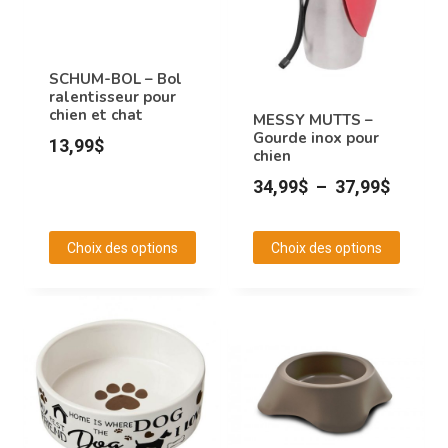
options
options
peuvent
peuvent
être
être
SCHUM-BOL – Bol
choisies
choisies
ralentisseur pour
sur
sur
chien et chat
MESSY MUTTS –
la
la
Gourde inox pour
13,99
$
chien
page
page
Plage
34,99
$
–
37,99
$
du
du
de
produit
produit
prix :
Choix des options
Choix des options
34,99$
Ce
Ce
à
produit
produit
37,99$
a
a
plusieurs
plusieurs
variations.
variations.
Les
Les
options
options