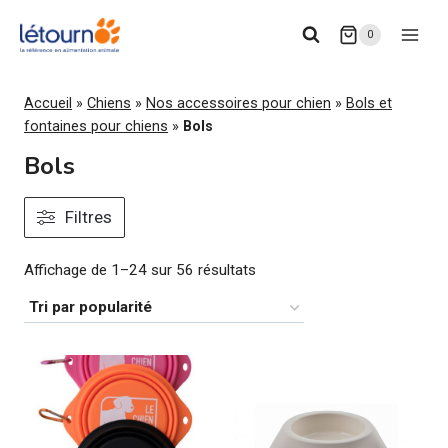
Aller
0
au
contenu
Accueil
»
Chiens
»
Nos accessoires pour chien
»
Bols et
fontaines pour chiens
»
Bols
Bols
Filtres
Trié
Affichage de 1–24 sur 56 résultats
par
popularité