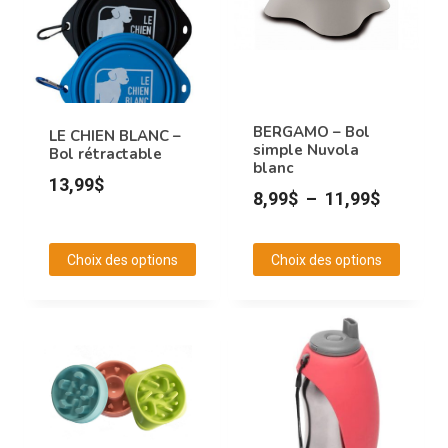
BERGAMO – Bol
LE CHIEN BLANC –
simple Nuvola
Bol rétractable
blanc
13,99
$
Plage
8,99
$
–
11,99
$
de
prix :
Choix des options
Choix des options
8,99$
Ce
Ce
à
produit
produit
11,99$
a
a
plusieurs
plusieurs
variations.
variations.
Les
Les