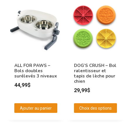
produit
a
plusieurs
variations.
Les
options
peuvent
être
choisies
ALL FOR PAWS –
DOG’S CRUSH – Bol
Bols doubles
ralentisseur et
sur
surélevés 3 niveaux
tapis de lèche pour
la
chien
44,99
$
page
29,99
$
du
produit
Ajouter au panier
Choix des options
Ce
produit