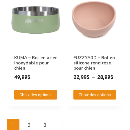
a
plusieurs
variations.
Les
options
peuvent
être
choisies
KUMA – Bol en acier
FUZZYARD – Bol en
inoxydable pour
silicone rond rose
sur
chien
pour chien
la
Plage
49,99
$
22,99
$
–
28,99
$
page
de
du
prix :
produit
Choix des options
Choix des options
22,99$
Ce
Ce
à
produit
produit
28,99$
a
a
1
2
3
→
plusieurs
plusieurs