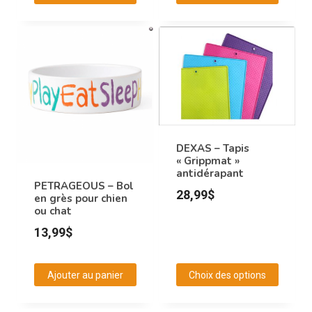
produit
à
Ce
46,99$
produit
a
plusieurs
variations.
Les
options
peuvent
DEXAS – Tapis
« Grippmat »
être
antidérapant
choisies
PETRAGEOUS – Bol
28,99
$
en grès pour chien
sur
ou chat
la
13,99
$
page
du
produit
Ajouter au panier
Choix des options
Ce