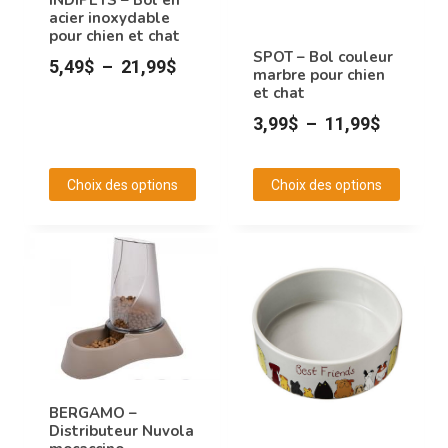
être
être
acier inoxydable
choisies
choisies
pour chien et chat
sur
sur
SPOT – Bol couleur
Plage
5,49
$
–
21,99
$
marbre pour chien
la
la
de
et chat
page
page
prix :
Plage
3,99
$
–
11,99
$
du
du
5,49$
de
produit
produit
à
prix :
Choix des options
Choix des options
21,99$
3,99$
Ce
Ce
à
produit
produit
11,99$
a
a
plusieurs
plusieurs
variations.
variations.
Les
Les
options
options
peuvent
peuvent
BERGAMO –
être
être
Distributeur Nuvola