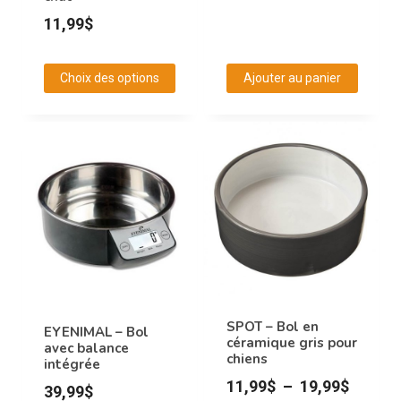
la
11,99
$
page
du
produit
Choix des options
Ajouter au panier
Ce
produit
a
plusieurs
variations.
Les
options
peuvent
être
choisies
SPOT – Bol en
EYENIMAL – Bol
céramique gris pour
sur
avec balance
chiens
intégrée
la
Plage
11,99
$
–
19,99
$
39,99
$
page