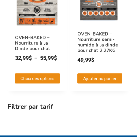
options
peuvent
être
choisies
OVEN-BAKED –
OVEN-BAKED –
Nourriture semi-
sur
Nourriture à la
humide à la dinde
Dinde pour chat
la
pour chat 2.27KG
page
Plage
32,99
$
–
55,99
$
49,99
$
du
de
produit
prix :
Choix des options
Ajouter au panier
32,99$
Ce
à
produit
55,99$
a
Filtrer par tarif
plusieurs
variations.
Les
options