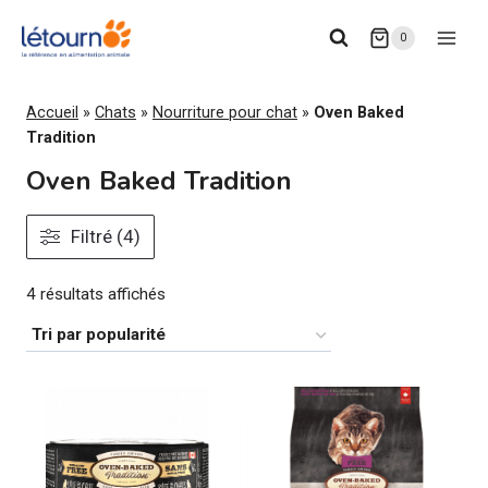
Aller
0
au
contenu
Accueil
»
Chats
»
Nourriture pour chat
»
Oven Baked
Tradition
Oven Baked Tradition
Filtré (4)
Trié
4 résultats affichés
par
popularité