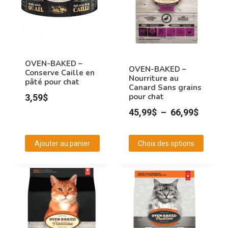
OVEN-BAKED –
OVEN-BAKED –
Conserve Caille en
Nourriture au
pâté pour chat
Canard Sans grains
pour chat
3,59
$
Plage
45,99
$
–
66,99
$
de
prix :
Ajouter au panier
Choix des options
45,99$
Ce
à
produit
66,99$
a
plusieurs
variations.
Les