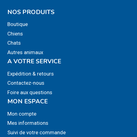
peuvent
NOS PRODUITS
être
Boutique
choisies
sur
Chiens
la
Chats
page
Autres animaux
du
A VOTRE SERVICE
produit
Expédition & retours
Contactez-nous
Foire aux questions
MON ESPACE
Mon compte
Mes informations
Suivi de votre commande