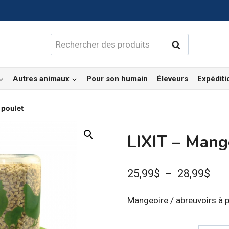
Rechercher :
Rechercher
Autres animaux
Pour son humain
Éleveurs
Expéditi
 poulet
LIXIT – Mange
Pla
25,99
$
–
28,99
$
de
Mangeoire / abreuvoirs à 
prix 
25,