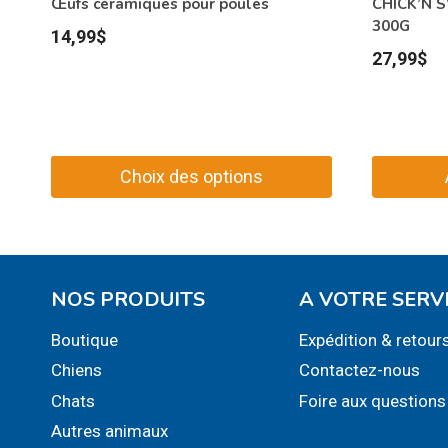
Œufs céramiques pour poules
CHICK’N S
300G
14,99
$
27,99
$
Choix des options
Ce
produit
a
plusieurs
NOS PRODUITS
A VOTRE SERV
variations.
Boutique
Expédition & retour
Les
Chiens
Contactez-nous
options
peuvent
Chats
Foire aux questions
être
Autres animaux