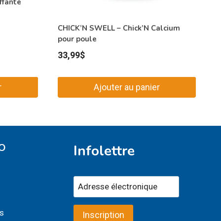
ffante
CHICK’N SWELL – Chick’N Calcium
pour poule
33,99
$
r
Ajouter au panier
O
Infolettre
s
Inscription