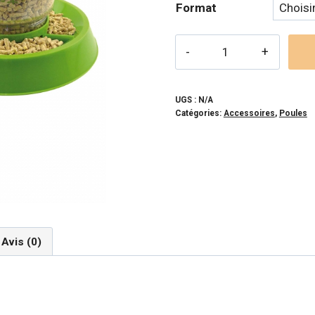
Format
à
28,
quantité
de
LIXIT
-
UGS :
N/A
Catégories:
Accessoires
,
Poules
Mangeoire
/
abreuvoir
poulet
Avis (0)