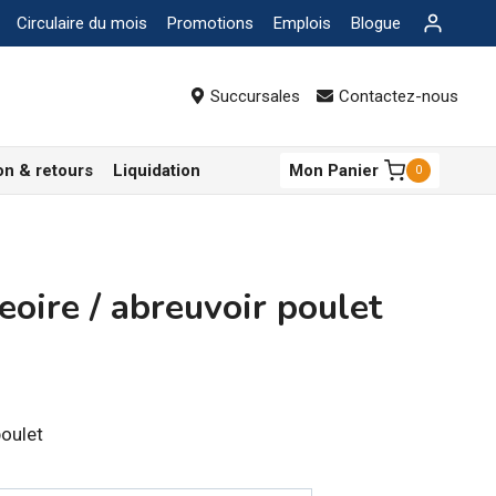
Circulaire du mois
Promotions
Emplois
Blogue
Succursales
Contactez-nous
on & retours
Liquidation
Mon Panier
0
oire / abreuvoir poulet
ge
poulet
:
99$