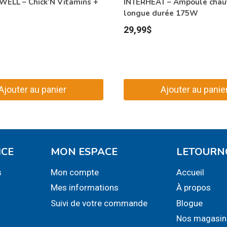
WELL – Chick’N Vitamins +
INTERHEAT – Ampoule chau
longue durée 175W
29,99
$
Ajouter au panier
Ajouter au panie
ICE
MON ESPACE
LETOURN
s
Mon compte
Accueil
Mes informations
À propos
Suivi de votre commande
Blogue
Nos magasin