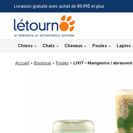
Aller
Livraison gratuite avec achat de 89,99$ et plus
au
contenu
Chiens
Chats
Chevaux
Poules
Lapins
Accueil
»
Boutique
»
Poules
»
LIXIT – Mangeoire / abreuvoir