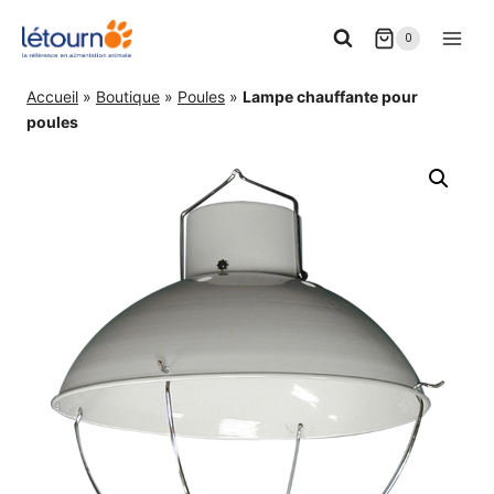
Aller
0
au
contenu
Accueil
»
Boutique
»
Poules
»
Lampe chauffante pour
poules