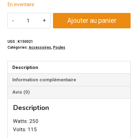
En inventaire
quantité
Ajouter au panier
de
Lampe
chauffante
UGS :
K150021
Catégories:
Accessoires
,
Poules
pour
poules
Description
Information complémentaire
Avis (0)
Description
Watts: 250
Volts: 115