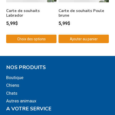
Carte de souhaits
Carte de souhaits Poule
Labrador
brune
5,99
$
5,99
$
Choix des options
Ajouter au panier
Ce
produit
a
NOS PRODUITS
plusieurs
variations.
Boutique
Les
Chiens
options
Chats
peuvent
Autres animaux
être
A VOTRE SERVICE
choisies