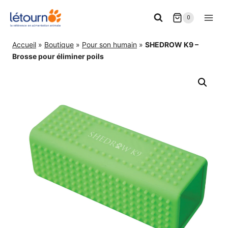
Aller
0
au
contenu
Accueil
»
Boutique
»
Pour son humain
»
SHEDROW K9 –
Brosse pour éliminer poils