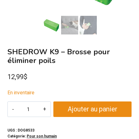
SHEDROW K9 – Brosse pour
éliminer poils
12,99
$
En inventaire
quantité
Ajouter au panier
de
SHEDROW
K9
UGS :
DOG8533
Catégorie:
Pour son humain
-