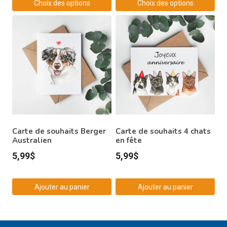
Choix des options
Choix des options
Ce
Ce
produit
produit
a
a
plusieurs
plusieurs
variations.
variations.
Les
Les
options
options
peuvent
peuvent
être
être
Carte de souhaits Berger
Carte de souhaits 4 chats
choisies
Australien
choisies
en fête
sur
sur
5,99
$
5,99
$
la
la
page
page
Ajouter au panier
Ajouter au panier
du
du
produit
produit