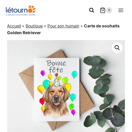
Aller
0
au
contenu
Accueil
»
Boutique
»
Pour son humain
»
Carte de souhaits
Golden Retriever