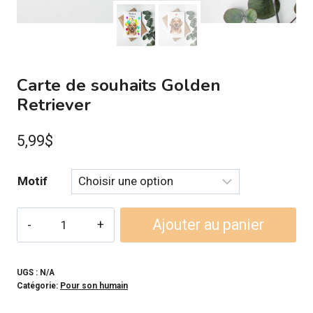
Carte de souhaits Golden
Retriever
5,99
$
Motif
quantité
Ajouter au panier
de
Carte
de
UGS :
N/A
Catégorie:
Pour son humain
souhaits
Golden