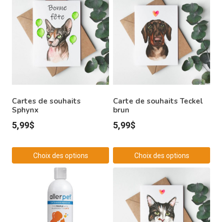
Cartes de souhaits
Carte de souhaits Teckel
Sphynx
brun
5,99
$
5,99
$
Choix des options
Choix des options
Ce
Ce
produit
produit
a
a
plusieurs
plusieurs