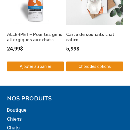
variations.
variations.
Les
Les
options
options
peuvent
peuvent
être
être
ALLERPET – Pour les gens
Carte de souhaits chat
choisies
allergiques aux chats
choisies
calico
sur
sur
24,99
$
5,99
$
la
la
page
page
Ajouter au panier
Choix des options
du
du
Ce
produit
produit
produit
a
NOS PRODUITS
plusieurs
variations.
Boutique
Les
Chiens
options
Chats
peuvent