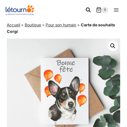
Aller
0
au
contenu
Accueil
»
Boutique
»
Pour son humain
»
Carte de souhaits
Corgi