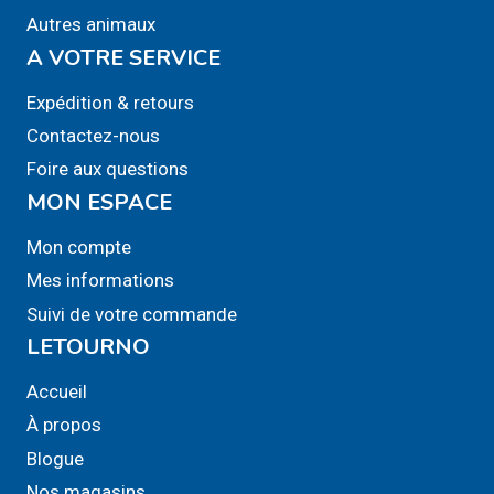
Autres animaux
être
A VOTRE SERVICE
choisies
sur
Expédition & retours
la
Contactez-nous
page
Foire aux questions
du
MON ESPACE
produit
Mon compte
Mes informations
Suivi de votre commande
LETOURNO
Accueil
À propos
Blogue
Nos magasins