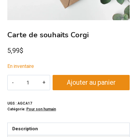
Carte de souhaits Corgi
5,99
$
En inventaire
quantité
Ajouter au panier
de
Carte
de
UGS :
AGCA17
Catégorie:
Pour son humain
souhaits
Corgi
Description