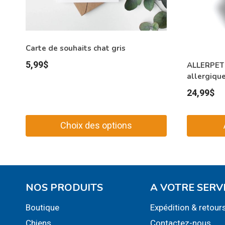
Carte de souhaits chat gris
5,99
$
ALLERPET 
allergique
24,99
$
Choix des options
Ce
produit
a
plusieurs
NOS PRODUITS
A VOTRE SERV
variations.
Boutique
Expédition & retour
Les
Chiens
Contactez-nous
options