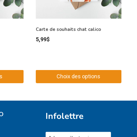
Carte de souhaits chat calico
5,99
$
s
Choix des options
Ce
produit
a
plusieurs
O
Infolettre
variations.
Les
options