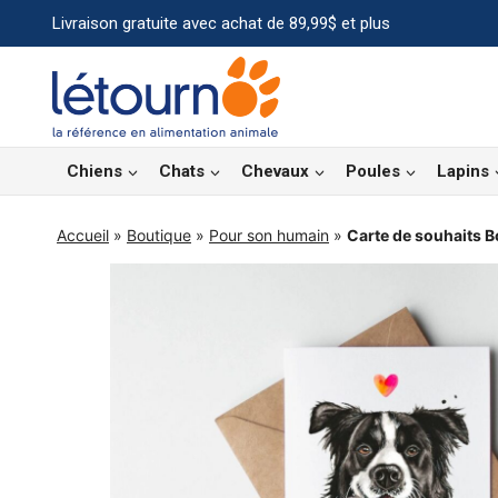
Aller
Livraison gratuite avec achat de 89,99$ et plus
au
contenu
Chiens
Chats
Chevaux
Poules
Lapins
Accueil
»
Boutique
»
Pour son humain
»
Carte de souhaits B