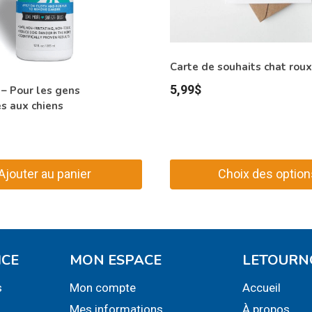
Carte de souhaits chat roux
5,99
$
– Pour les gens
s aux chiens
Ajouter au panier
Choix des option
Ce
produit
a
plusieurs
ICE
MON ESPACE
LETOURN
variations.
s
Mon compte
Accueil
Les
Mes informations
À propos
options