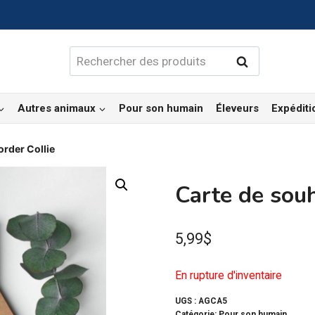
Rechercher :
Rechercher
Autres animaux
Pour son humain
Éleveurs
Expéditi
order Collie
Carte de souh
5,99
$
En rupture d'inventaire
UGS :
AGCA5
Catégorie:
Pour son humain