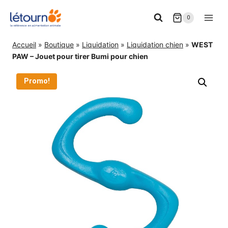
Aller
0
au
contenu
Accueil
»
Boutique
»
Liquidation
»
Liquidation chien
»
WEST
PAW – Jouet pour tirer Bumi pour chien
Promo!