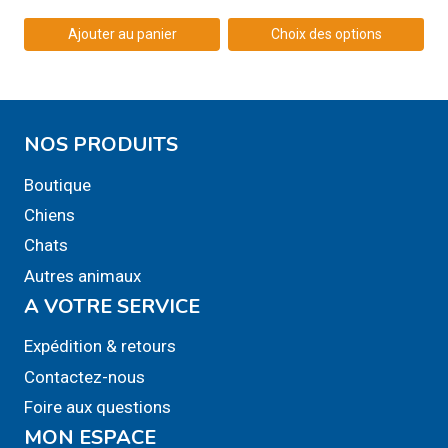
était :
est :
9,99$.
5,00$.
Ajouter au panier
Choix des options
Ce
produit
a
NOS PRODUITS
plusieurs
variations.
Boutique
Les
Chiens
options
Chats
peuvent
Autres animaux
être
A VOTRE SERVICE
choisies
sur
Expédition & retours
la
Contactez-nous
page
Foire aux questions
du
MON ESPACE
produit