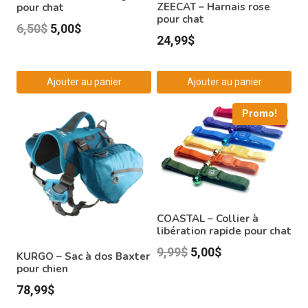
ZEECAT – Harnais rose
pour chat
pour chat
Le
Le
6,50
$
5,00
$
24,99
$
prix
prix
initial
actuel
Ajouter au panier
Ajouter au panier
était :
est :
6,50$.
5,00$.
Promo!
COASTAL – Collier à
libération rapide pour chat
Le
Le
9,99
$
5,00
$
KURGO – Sac à dos Baxter
pour chien
prix
prix
78,99
$
initial
actuel