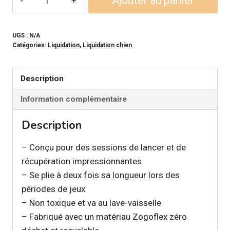
Ajouter au panier
22,39$
de
WEST
PAW
UGS :
N/A
Catégories:
Liquidation
,
Liquidation chien
-
Jouet
pour
Description
tirer
Information complémentaire
Bumi
pour
Description
chien
– Conçu pour des sessions de lancer et de
récupération impressionnantes
– Se plie à deux fois sa longueur lors des
périodes de jeux
– Non toxique et va au lave-vaisselle
– Fabriqué avec un matériau Zogoflex zéro