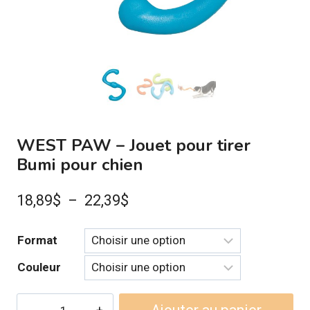
WEST PAW – Jouet pour tirer
Bumi pour chien
Plage
18,89
$
–
22,39
$
de
Format
prix :
Couleur
18,89$
à
quantité