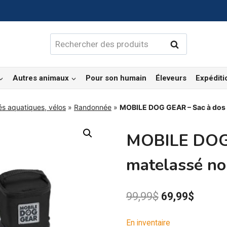
Rechercher :
Rechercher
Autres animaux
Pour son humain
Éleveurs
Expéditi
és aquatiques, vélos
»
Randonnée
»
MOBILE DOG GEAR – Sac à dos 
MOBILE DOG 
matelassé no
Le
Le
99,99
$
69,99
$
prix
prix
En inventaire