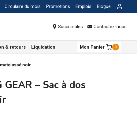
Circulaire du mois
Promotions
Emplois
Blogue
Succursales
Contactez-nous
on & retours
Liquidation
Mon Panier
0
matelassé noir
GEAR – Sac à dos
ir