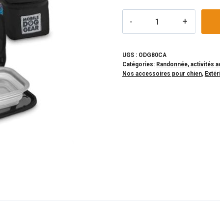
initial
actuel
quantité
était :
est :
de
99,99$.
69,99$
MOBILE
DOG
UGS :
ODG80CA
Catégories:
Randonnée, activités a
GEAR
Nos accessoires pour chien
,
Extér
-
Sac
à
dos
matelassé
noir