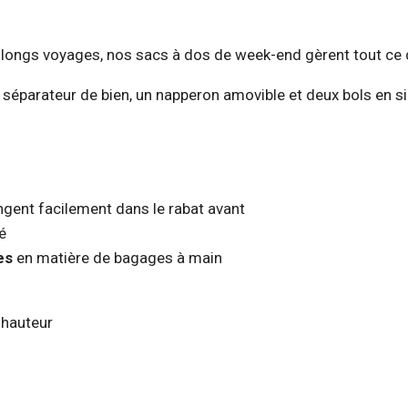
longs voyages, nos sacs à dos de week-end gèrent tout ce d
n séparateur de bien, un napperon amovible et deux bols en s
rangent facilement dans le rabat avant
é
es
en matière de bagages à main
e hauteur