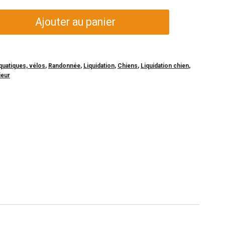
Ajouter au panier
.
quatiques, vélos
,
Randonnée
,
Liquidation
,
Chiens
,
Liquidation chien
,
ieur