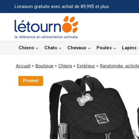
Aller
Livraison gratuite avec achat de 89,99$ et plus
au
contenu
Chiens
Chats
Chevaux
Poules
Lapins
Accueil
»
Boutique
»
Chiens
»
Extérieur
»
Randonnée, activit
Promo!