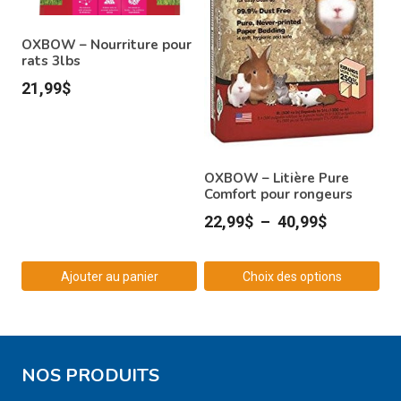
OXBOW – Nourriture pour
rats 3lbs
21,99
$
OXBOW – Litière Pure
Comfort pour rongeurs
Plage
22,99
$
–
40,99
$
de
prix :
Ajouter au panier
Choix des options
22,99$
Ce
à
produit
40,99$
a
NOS PRODUITS
plusieurs
variations.