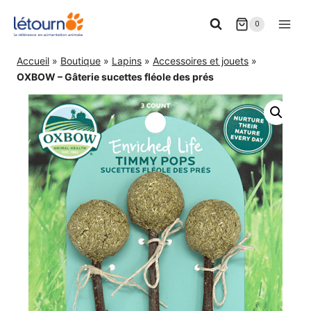
Aller
0
au
contenu
Accueil
»
Boutique
»
Lapins
»
Accessoires et jouets
»
OXBOW – Gâterie sucettes fléole des prés