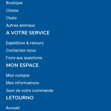
Boutique
Les
Chiens
options
Chats
peuvent
Autres animaux
être
A VOTRE SERVICE
choisies
sur
Expédition & retours
la
Contactez-nous
page
Foire aux questions
du
MON ESPACE
produit
Mon compte
Mes informations
Suivi de votre commande
LETOURNO
Accueil