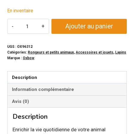
En inventaire
quantité
Ajouter au panier
de
OXBOW
-
UGS :
OX96312
Catégories:
Rongeurs et petits animaux
,
Accessoires et jouets
,
Lapins
Gâterie
Marque :
Oxbow
sucettes
fléole
Description
des
prés
Information complémentaire
Avis (0)
Description
Enrichir la vie quotidienne de votre animal