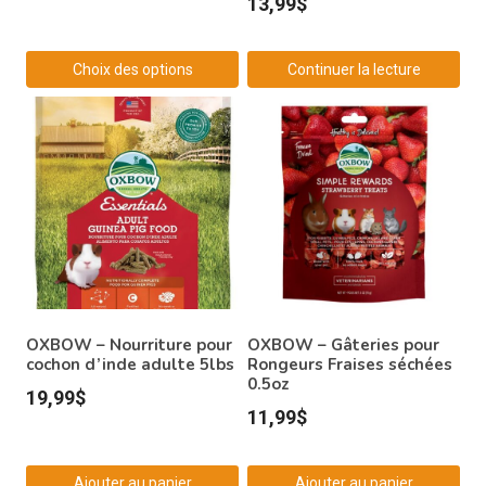
13,99
$
Choix des options
Continuer la lecture
Ce
produit
a
plusieurs
variations.
Les
options
peuvent
être
OXBOW – Nourriture pour
OXBOW – Gâteries pour
choisies
cochon d’inde adulte 5lbs
Rongeurs Fraises séchées
0.5oz
sur
19,99
$
11,99
$
la
page
du
Ajouter au panier
Ajouter au panier