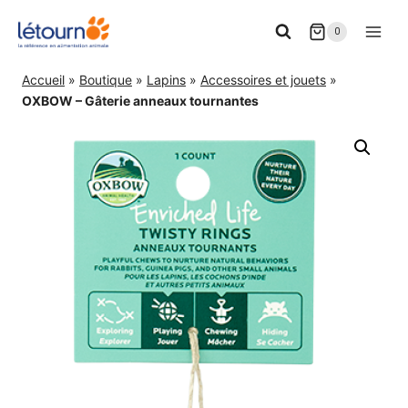
Aller
0
au
contenu
Accueil
»
Boutique
»
Lapins
»
Accessoires et jouets
»
OXBOW – Gâterie anneaux tournantes