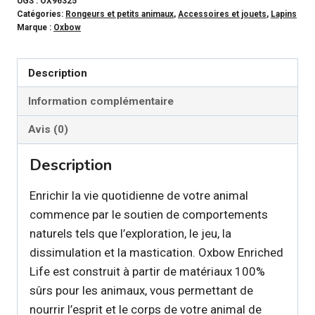
-
UGS :
OX96325
Catégories:
Rongeurs et petits animaux
,
Accessoires et jouets
,
Lapins
Gâterie
Marque :
Oxbow
anneaux
tournantes
Description
Information complémentaire
Avis (0)
Description
Enrichir la vie quotidienne de votre animal
commence par le soutien de comportements
naturels tels que l’exploration, le jeu, la
dissimulation et la mastication. Oxbow Enriched
Life est construit à partir de matériaux 100%
sûrs pour les animaux, vous permettant de
nourrir l’esprit et le corps de votre animal de