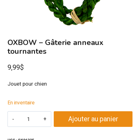
OXBOW – Gâterie anneaux
tournantes
9,99
$
Jouet pour chien
En inventaire
quantité
Ajouter au panier
de
OXBOW