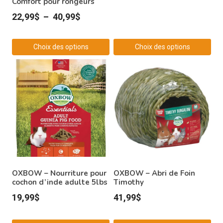
Comfort pour rongeurs
Plage
22,99
$
–
40,99
$
de
prix :
Choix des options
Choix des options
22,99$
Ce
Ce
à
produit
produit
40,99$
a
a
plusieurs
plusieurs
variations.
variations.
Les
Les
options
options
peuvent
peuvent
être
être
OXBOW – Nourriture pour
OXBOW – Abri de Foin
choisies
cochon d’inde adulte 5lbs
choisies
Timothy
sur
sur
19,99
$
41,99
$
la
la
page
page