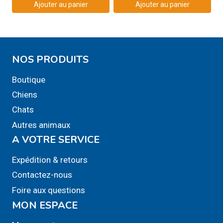
Ajouter au panier
Ajouter au panier
du
du
produit
produit
NOS PRODUITS
Boutique
Chiens
Chats
Autres animaux
A VOTRE SERVICE
Expédition & retours
Contactez-nous
Foire aux questions
MON ESPACE