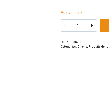
En inventaire
quantité
de
SABINE
ET
UGS :
SG23456
Catégories:
Chiens
,
Produits de to
GASPARD
-
Shampoing
dégraisseur