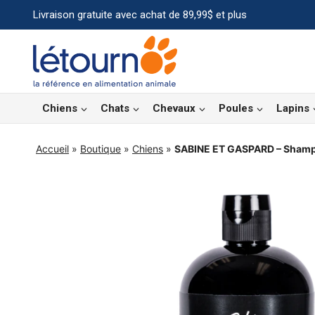
Aller
Livraison gratuite avec achat de 89,99$ et plus
au
contenu
Chiens
Chats
Chevaux
Poules
Lapins
Accueil
»
Boutique
»
Chiens
»
SABINE ET GASPARD – Shamp