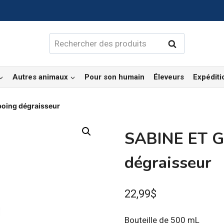
Rechercher :
Rechercher
Autres animaux
Pour son humain
Éleveurs
Expéditi
oing dégraisseur
SABINE ET 
dégraisseur
22,99
$
Bouteille de 500 mL